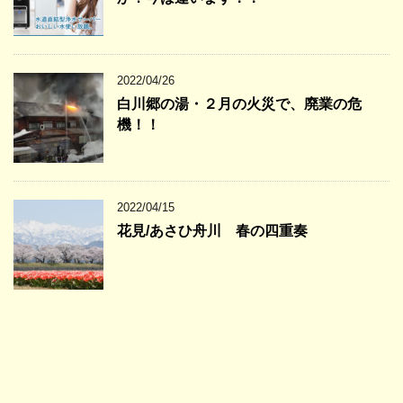
2022/04/26
白川郷の湯・２月の火災で、廃業の危
機！！
2022/04/15
花見/あさひ舟川 春の四重奏