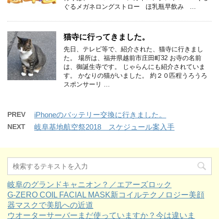
ぐるメガネロングストロー ほ乳瓶早飲み …
猫寺に行ってきました。
先日、テレビ等で、紹介された、猫寺に行きまし
た。 場所は、福井県越前市庄田町32 お寺の名前
は、御誕生寺です。 じゃらんにも紹介されていま
す。 かなりの猫がいました。 約２０匹程うろうろ
スポンサーリ …
PREV
iPhoneのバッテリー交換に行きました。
NEXT
岐阜基地航空祭2018 スケジュール案入手
岐阜のグランドキャニオン？／エアーズロック
G-ZERO COIL FACIAL MASK新コイルテクノロジー美顔
器マスクで美肌への近道
ウオーターサーバーまだ使っていますか？今は違いま