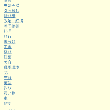
健康
夫婦円満
引っ越し
折り紙
政治・経済
整理整頓
料理
旅行
未分類
災害
祭り
紅葉
美容
職場環境
花
芸能
英語
詐欺
買い物
車
雑学