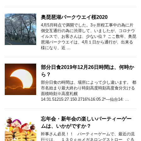
奥琵琶湖パークウエイ桜2020
4月5月時点で満開でした。3ヶ所程工事中の為に片
側交互通行の為に渋滞して、いましたが、コロナウ
イルスで、お客さんは、少ない位？ ここ数年、奥琵
琶湖パークウエイは、4月１日から通行が、出来る
様になり、近 …
部分日食2019年12月26日時間は、何時か
ら？
部分日食の時間は、場所によって少し違います。 都
市名始まり最大終わり時刻高度時刻高度食分欠ける
面積時刻※高度札幌
14:31.51215:27.150.2716%16:05.2*—仙台14: …
忘年会・新年会の楽しいパーティーゲー
ムは、いかがですか？
幹事さん必見！！ パーティーゲームで、最近の流
行りは、 １３０ｃｍメガネロングストロー ぐる