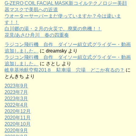
G-ZERO COIL FACIAL MASK新コイルテクノロジー美顔
器マスクで美肌への近道
ウオーターサーバーまだ使っていますか？今は違いま
す！！
白川郷の湯・２月の火災で、廃業の危機！！
花見/あさひ舟川 春の四重奏
ラジコン飛行機 自作 ダイソー組立式グライダー・動画
追加しました。
に
dreamsky
より
ラジコン飛行機 自作 ダイソー組立式グライダー・動画
追加しました。
に
さとし
より
岐阜基地航空祭201８ 駐車場 穴場 どこか有るの？
に
とんきち
より
2023年9月
2023年7月
2023年3月
2022年4月
2020年12月
2020年11月
2020年10月
2020年9月