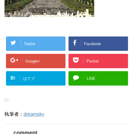
Twitter
Facebook
Google+
Pocket
B!
はてブ
LINE
-
執筆者：
dreamsky
comment