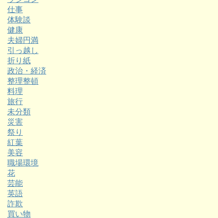
仕事
体験談
健康
夫婦円満
引っ越し
折り紙
政治・経済
整理整頓
料理
旅行
未分類
災害
祭り
紅葉
美容
職場環境
花
芸能
英語
詐欺
買い物