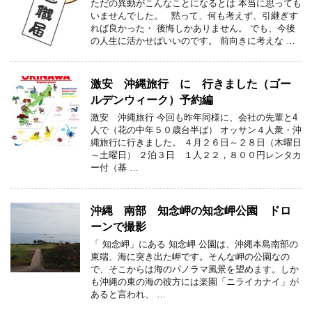
ただの異動がこんなことになるとは 本当に思っても
いませんでした。 黙って、何も考えず、引継ぎす
れば良かった・ 後悔しかありません。 でも、今後
の人生に活かせばいいのです。 前向きに考えな …
激安 沖縄旅行 に 行きました（ゴー
ルデンウィーク）予約編
激安 沖縄旅行 今回も昨年同様に、会社の先輩と4
人で（花の中年５０歳台半ば） オッサン４人衆・沖
縄旅行に行きました。 ４月２６日～２８日（木曜日
～土曜日） ２泊３日 １人２２，８００円レンタカ
ー付（基 …
沖縄 南部 知念岬の知念岬公園 ドロ
ーンで撮影
「 知念岬」にある 知念岬 公園は、沖縄本島南部の
東端、海に突き出た岬です。そんな岬の公園なの
で、そこからは海のパノラマ風景を望めます。しか
も沖縄の東の海の彼方には楽園「ニライカナイ」が
あると言われ、 …