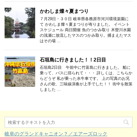
かわしま燦々夏まつり
７月29日・３０日 岐阜県各務原市河川環境楽園に
て かわしま燦々夏まつりが有りました。 イベント
スケジュール 両日開催 魚のつかみ取り 木曽川水園
の浅瀬に放流したマスのつかみ取り。捕まえたマス
はその場 …
石垣島に行きました！！2日目
石垣島2日目 午前中に竹富島に行きました。 船に
乗って、バスに揺られて・・・ 詳しくは、こちらか
らどうぞ 私が乗った水牛車です。 上の写真のお兄
さんの歌、三味線演奏が上手でした！！ 街中を散策
しました …
岐阜のグランドキャニオン？／エアーズロック