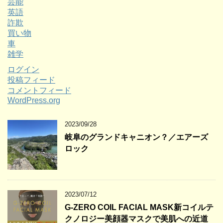
芸能
英語
詐欺
買い物
車
雑学
ログイン
投稿フィード
コメントフィード
WordPress.org
2023/09/28
岐阜のグランドキャニオン？／エアーズ
ロック
2023/07/12
G-ZERO COIL FACIAL MASK新コイルテ
クノロジー美顔器マスクで美肌への近道