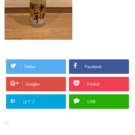
Twitter
Facebook
Google+
Pocket
B!
はてブ
LINE
-