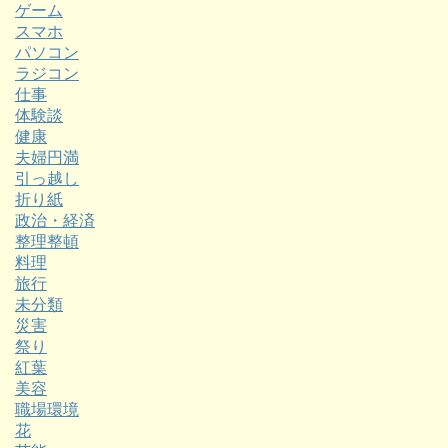
ゲーム
スマホ
パソコン
ラジコン
仕事
体験談
健康
夫婦円満
引っ越し
折り紙
政治・経済
整理整頓
料理
旅行
未分類
災害
祭り
紅葉
美容
職場環境
花