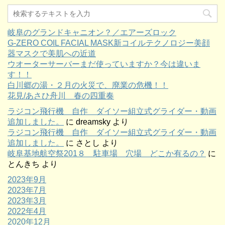
岐阜のグランドキャニオン？／エアーズロック
G-ZERO COIL FACIAL MASK新コイルテクノロジー美顔
器マスクで美肌への近道
ウオーターサーバーまだ使っていますか？今は違いま
す！！
白川郷の湯・２月の火災で、廃業の危機！！
花見/あさひ舟川 春の四重奏
ラジコン飛行機 自作 ダイソー組立式グライダー・動画
追加しました。
に
dreamsky
より
ラジコン飛行機 自作 ダイソー組立式グライダー・動画
追加しました。
に
さとし
より
岐阜基地航空祭201８ 駐車場 穴場 どこか有るの？
に
とんきち
より
2023年9月
2023年7月
2023年3月
2022年4月
2020年12月