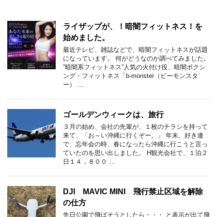
ライザップが、！暗闇フィットネス！を
始めました。
最近テレビ、雑誌などで、暗闇フィットネスが話題
になっています。 何がどうなのか調べてみました。
”暗闇系フィットネス”人気の火付け役、暗闇ボクシ
ング・フィットネス「b-monster（ビーモンスタ
ー） …
ゴールデンウィークは、旅行
３月の始め、会社の先輩が、１枚のチラシを持って
来て、「お～い沖縄に行くぞー。」 年末、好き連
で、忘年会の時、春になったら沖縄に行こうと言っ
ていたのを思い出しました。 H観光会社で、１泊２
日１４，８００ …
DJI MAVIC MINI 飛行禁止区域を解除
の仕方
先日公園で飛ばそうとしたら・・・ と表示が出て飛