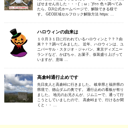
ばせません出した・・・(´；ω；`)ｳｩｩ 色々調べてみ
たら、DJI公式ホームページで、解除できる様で
す。 GEO区域セルフロック解除方法 https: …
ハロウィンの由来は
１０月３１日に行われているハロウィンと？？？由
来？？？調べてみました。 近年、ハロウィンは、ユ
ニバーサル・スタジオ・ジャパン、東京ディズニー
ランドなど、かぼちゃ、お菓子、仮装盛り上げって
いますが、意味 …
高倉峠通行止めです
先日友人と高倉峠に行きました。 岐阜県と福井県の
県境で、徳山ダムの奥です。 通行止めの看板が有り
ました。 地元のお兄さんが、ジムニーで、通って行
こうとしていましたので、 高倉峠まで、行けるか聞
くと・・ …