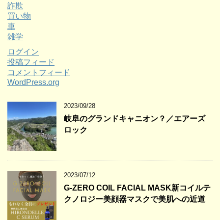
詐欺
買い物
車
雑学
ログイン
投稿フィード
コメントフィード
WordPress.org
2023/09/28
岐阜のグランドキャニオン？／エアーズ
ロック
2023/07/12
G-ZERO COIL FACIAL MASK新コイルテ
クノロジー美顔器マスクで美肌への近道