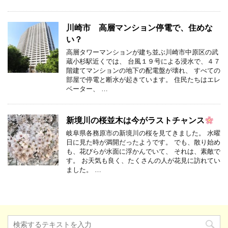
川崎市 高層マンション停電で、住めな
い？
高層タワーマンションが建ち並ぶ川崎市中原区の武
蔵小杉駅近くでは、 台風１９号による浸水で、４７
階建てマンションの地下の配電盤が壊れ、 すべての
部屋で停電と断水が起きています。 住民たちはエレ
ベーター、 …
新境川の桜並木は今がラストチャンス
岐阜県各務原市の新境川の桜を見てきました。 水曜
日に見た時が満開だったようです。 でも、散り始め
も、花びらが水面に浮かんでいて、 それは、素敵で
す。 お天気も良く、たくさんの人が花見に訪れてい
ました。 …