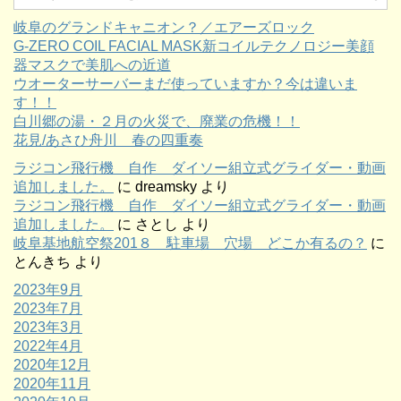
岐阜のグランドキャニオン？／エアーズロック
G-ZERO COIL FACIAL MASK新コイルテクノロジー美顔
器マスクで美肌への近道
ウオーターサーバーまだ使っていますか？今は違いま
す！！
白川郷の湯・２月の火災で、廃業の危機！！
花見/あさひ舟川 春の四重奏
ラジコン飛行機 自作 ダイソー組立式グライダー・動画
追加しました。
に
dreamsky
より
ラジコン飛行機 自作 ダイソー組立式グライダー・動画
追加しました。
に
さとし
より
岐阜基地航空祭201８ 駐車場 穴場 どこか有るの？
に
とんきち
より
2023年9月
2023年7月
2023年3月
2022年4月
2020年12月
2020年11月