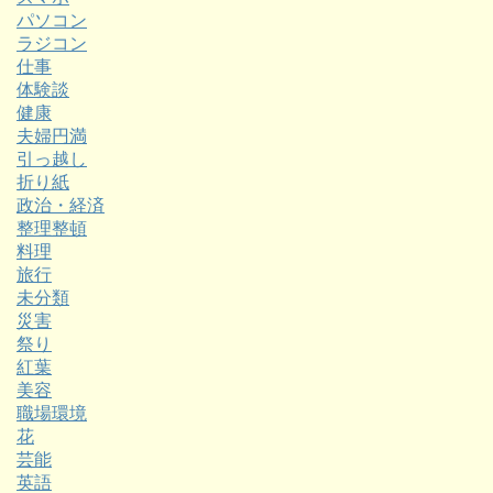
パソコン
ラジコン
仕事
体験談
健康
夫婦円満
引っ越し
折り紙
政治・経済
整理整頓
料理
旅行
未分類
災害
祭り
紅葉
美容
職場環境
花
芸能
英語