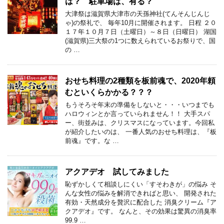
は？ 駐車場は、有る？
大津祭は滋賀県大津市の天孫神社(てんそんじんじ
ゃ)の祭礼で、 毎年10月に開催されます。 日程 ２０
１７年１０月７日（土曜日）～８日（日曜日） 湖国
(滋賀県)三大祭の1つに数えられているお祭りで、国
の …
おせち料理の2種類を板前魂で、2020年頼
むといくらかかる？？？
もうそろそ年末の準備をしないと・・・いつまでも
ハロウィンとか言っていられません！！ 大手スパ
ー、街並みは、クリスマスになっています。今回私
が紹介したいのは、 一番人気のおせち料理は、『板
前魂』です。な …
アクアデオ 試してみました
恥ずかしくて相談しにくい「すそわきが」の悩み そ
んな女性の悩みを解消できればと思い、 開発された
有効・天然成分を贅沢に配合した 消臭クリーム『ア
クアデオ』です。 なんと、その効果は驚異の消臭率
99.9 …