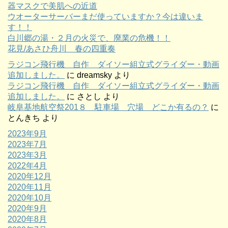
器マスクで美肌への近道
ウオーターサーバーまだ使っていますか？今は違いま
す！！
白川郷の湯・２月の火災で、廃業の危機！！
花見/あさひ舟川 春の四重奏
ラジコン飛行機 自作 ダイソー組立式グライダー・動画
追加しました。
に
dreamsky
より
ラジコン飛行機 自作 ダイソー組立式グライダー・動画
追加しました。
に
さとし
より
岐阜基地航空祭201８ 駐車場 穴場 どこか有るの？
に
とんきち
より
2023年9月
2023年7月
2023年3月
2022年4月
2020年12月
2020年11月
2020年10月
2020年9月
2020年8月