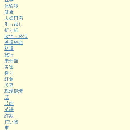
体験談
健康
夫婦円満
引っ越し
折り紙
政治・経済
整理整頓
料理
旅行
未分類
災害
祭り
紅葉
美容
職場環境
花
芸能
英語
詐欺
買い物
車