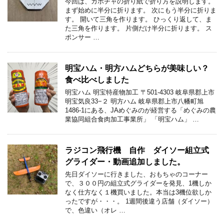
今回は、カボチャの折り紙で折り方を説明します。
まず始めに半分に折ります。 次にもう半分に折りま
す。 開いて三角を作ります。 ひっくり返して、ま
た三角を作ります。 片側だけ半分に折ります。 ス
ポンサー …
明宝ハム・明方ハムどちらが美味しい？
食べ比べしました
明宝ハム 明宝特産物加工 〒501-4303 岐阜県郡上市
明宝気良33−２ 明方ハム 岐阜県郡上市八幡町旭
1486-1にある、JAめぐみのが経営する「めぐみの農
業協同組合食肉加工事業所」 「明宝ハム」 …
ラジコン飛行機 自作 ダイソー組立式
グライダー・動画追加しました。
先日ダイソーに行きました、おもちゃのコーナー
で、３００円の組立式グライダーを発見、1機しか
なく仕方なく１機買いました。本当は3機位欲しか
ったですが・・・。 1週間後違う店舗（ダイソー）
で、色違い（オレ …