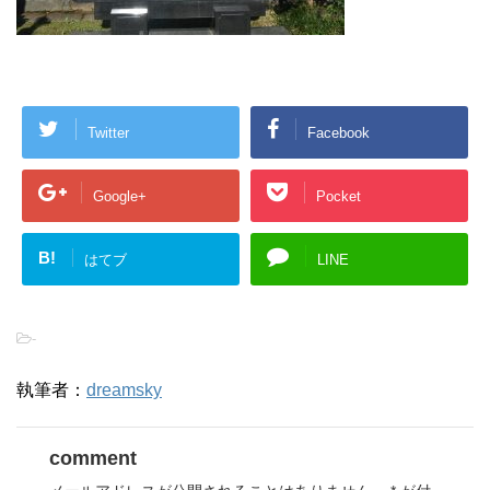
Twitter
Facebook
Google+
Pocket
B!
はてブ
LINE
-
執筆者：
dreamsky
comment