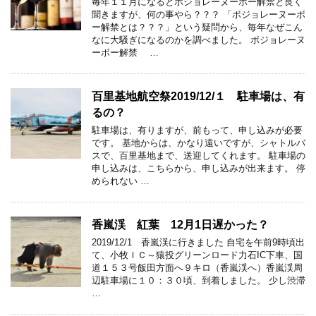
毎年１１月になるとボジョレーヌーボー解禁と良く
聞きますが、何の事やら？？？ 「ボジョレーヌーボ
ー解禁とは？？？」という疑問から、毎年なぜこん
なに大騒ぎになるのかを調べました。 ボジョレーヌ
ーボー解禁 …
百里基地航空祭2019/12/１ 駐車場は、有
るの？
駐車場は、有りますが、前もって、申し込みが必要
です。 基地からは、かなり遠いですが、シャトルバ
スで、百里基地まで、送迎してくれます。 駐車場の
申し込みは、こちらから、申し込みが出来ます。 停
められない …
香嵐渓 紅葉 12月1日遅かった？
2019/12/1 香嵐渓に行きました 自宅を午前9時頃出
て、小牧ＩＣ～猿投グリーンロード力石IC下車、国
道１５３号飯田方面へ９キロ（香嵐渓へ）香嵐渓周
辺駐車場に１０：３０頃、到着しました。 少し渋滞
…