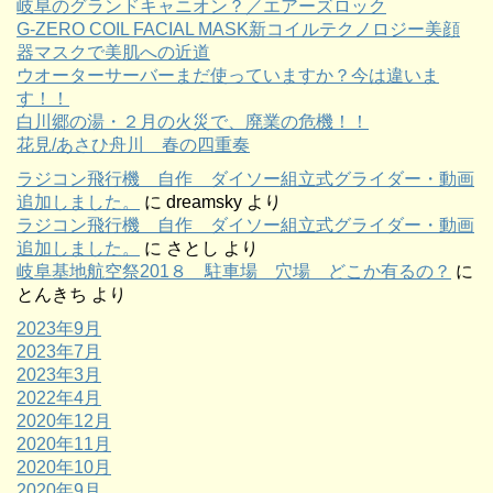
岐阜のグランドキャニオン？／エアーズロック
G-ZERO COIL FACIAL MASK新コイルテクノロジー美顔
器マスクで美肌への近道
ウオーターサーバーまだ使っていますか？今は違いま
す！！
白川郷の湯・２月の火災で、廃業の危機！！
花見/あさひ舟川 春の四重奏
ラジコン飛行機 自作 ダイソー組立式グライダー・動画
追加しました。
に
dreamsky
より
ラジコン飛行機 自作 ダイソー組立式グライダー・動画
追加しました。
に
さとし
より
岐阜基地航空祭201８ 駐車場 穴場 どこか有るの？
に
とんきち
より
2023年9月
2023年7月
2023年3月
2022年4月
2020年12月
2020年11月
2020年10月
2020年9月