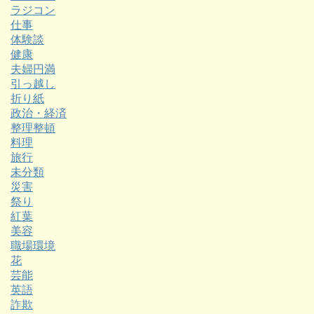
ラジコン
仕事
体験談
健康
夫婦円満
引っ越し
折り紙
政治・経済
整理整頓
料理
旅行
未分類
災害
祭り
紅葉
美容
職場環境
花
芸能
英語
詐欺