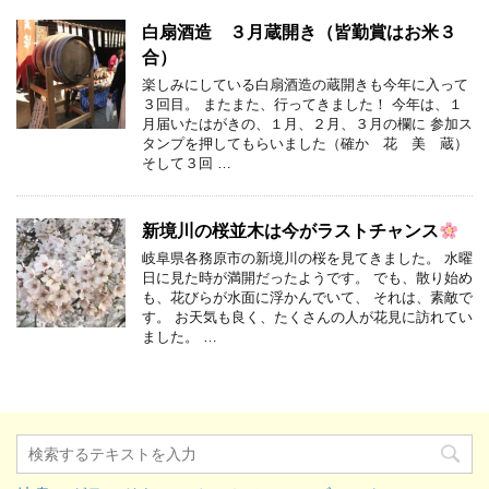
白扇酒造 ３月蔵開き（皆勤賞はお米３
合）
楽しみにしている白扇酒造の蔵開きも今年に入って
３回目。 またまた、行ってきました！ 今年は、１
月届いたはがきの、１月、２月、３月の欄に 参加ス
タンプを押してもらいました（確か 花 美 蔵）
そして３回 …
新境川の桜並木は今がラストチャンス
岐阜県各務原市の新境川の桜を見てきました。 水曜
日に見た時が満開だったようです。 でも、散り始め
も、花びらが水面に浮かんでいて、 それは、素敵で
す。 お天気も良く、たくさんの人が花見に訪れてい
ました。 …