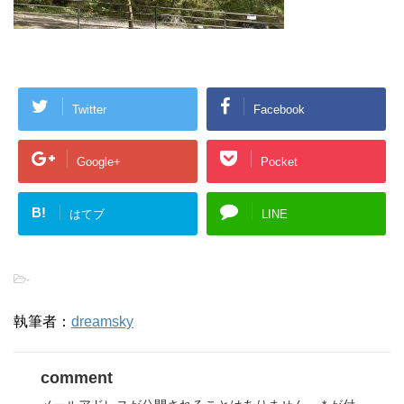
Twitter
Facebook
Google+
Pocket
B!
はてブ
LINE
-
執筆者：
dreamsky
comment