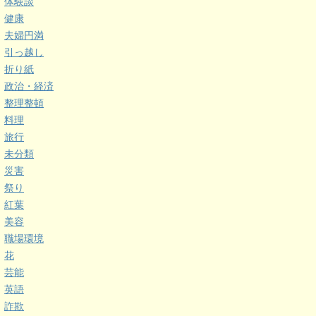
体験談
健康
夫婦円満
引っ越し
折り紙
政治・経済
整理整頓
料理
旅行
未分類
災害
祭り
紅葉
美容
職場環境
花
芸能
英語
詐欺