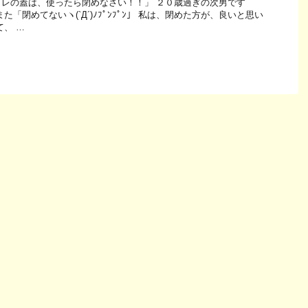
レの蓋は、使ったら閉めなさい！！」 ２０歳過ぎの次男です
た「閉めてないヽ(`Д´)ﾉﾌﾟﾝﾌﾟﾝ」 私は、閉めた方が、良いと思い
て、 …