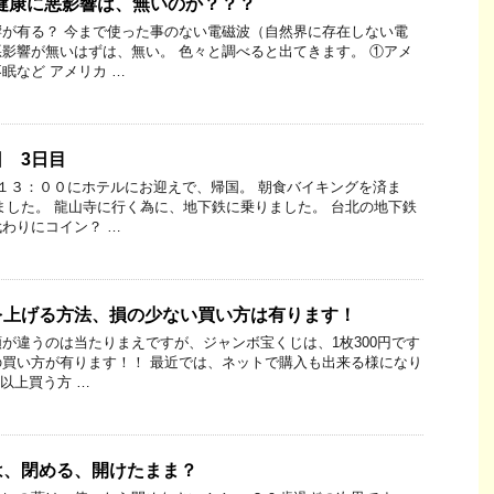
健康に悪影響は、無いのか？？？
が有る？ 今まで使った事のない電磁波（自然界に存在しない電
影響が無いはずは、無い。 色々と調べると出てきます。 ①アメ
眠など アメリカ …
 3日目
１３：００にホテルにお迎えで、帰国。 朝食バイキングを済ま
ました。 龍山寺に行く為に、地下鉄に乗りました。 台北の地下鉄
わりにコイン？ …
を上げる方法、損の少ない買い方は有ります！
が違うのは当たりまえですが、ジャンボ宝くじは、1枚300円です
買い方が有ります！！ 最近では、ネットで購入も出来る様になり
以上買う方 …
は、閉める、開けたまま？