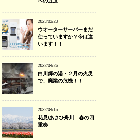
への近道
2023/03/23
ウオーターサーバーまだ
使っていますか？今は違
います！！
2022/04/26
白川郷の湯・２月の火災
で、廃業の危機！！
2022/04/15
花見/あさひ舟川 春の四
重奏