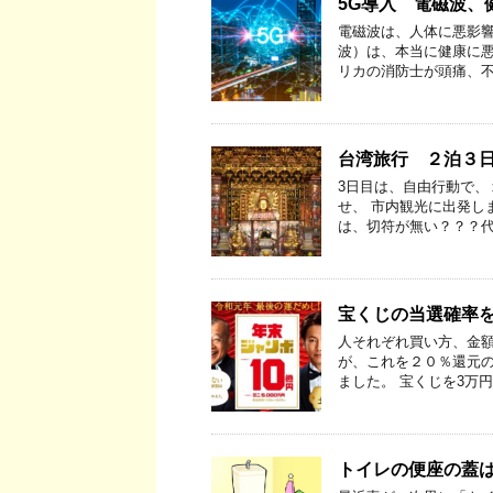
5G導入 電磁波、
電磁波は、人体に悪影響
波）は、本当に健康に悪
リカの消防士が頭痛、不
台湾旅行 ２泊３日
3日目は、自由行動で、
せ、 市内観光に出発し
は、切符が無い？？？代
宝くじの当選確率
人それぞれ買い方、金額
が、これを２０％還元の
ました。 宝くじを3万円
トイレの便座の蓋