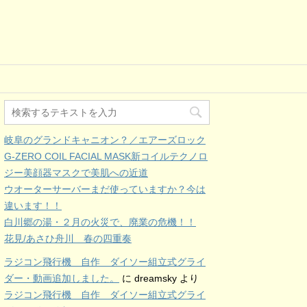
岐阜のグランドキャニオン？／エアーズロック
G-ZERO COIL FACIAL MASK新コイルテクノロ
ジー美顔器マスクで美肌への近道
ウオーターサーバーまだ使っていますか？今は
違います！！
白川郷の湯・２月の火災で、廃業の危機！！
花見/あさひ舟川 春の四重奏
ラジコン飛行機 自作 ダイソー組立式グライ
ダー・動画追加しました。
に
dreamsky
より
ラジコン飛行機 自作 ダイソー組立式グライ