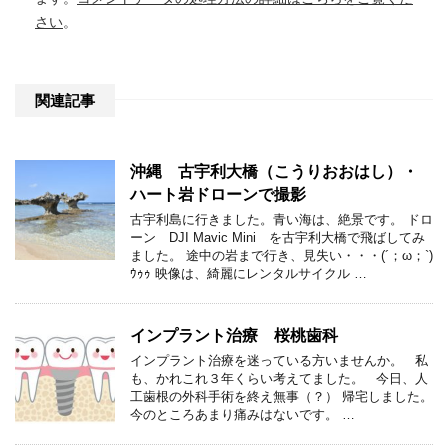
さい
。
関連記事
沖縄 古宇利大橋（こうりおおはし）・
ハート岩ドローンで撮影
古宇利島に行きました。青い海は、絶景です。 ドロ
ーン DJI Mavic Mini を古宇利大橋で飛ばしてみ
ました。 途中の岩まで行き、見失い・・・(´；ω；`)
ｳｩｩ 映像は、綺麗にレンタルサイクル …
インプラント治療 桜桃歯科
インプラント治療を迷っている方いませんか。 私
も、かれこれ３年くらい考えてました。 今日、人
工歯根の外科手術を終え無事（？） 帰宅しました。
今のところあまり痛みはないです。 …