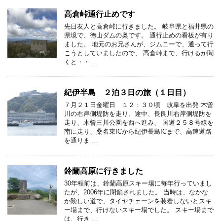
高倉峠通行止めです
先日友人と高倉峠に行きました。 岐阜県と福井県の
県境で、徳山ダムの奥です。 通行止めの看板が有り
ました。 地元のお兄さんが、ジムニーで、通って行
こうとしていましたので、 高倉峠まで、行けるか聞
くと・・ …
紀伊半島 ２泊３日の旅（１日目）
７月２１日金曜日 １２：３０頃 岐阜を出発 木曽
川の右岸側堤防を走り、途中、長良川右岸側堤防を
走り、木曾三川公園を西へ進み、 国道２５８号線を
南に走り、桑名東ICから紀伊長島ICまで、高速道路
を通りま …
鈴蘭高原に行きました
30年程前は、鈴蘭高原スキー場に毎年行っていまし
たが、2006年に閉鎖されました。 当時は、なかな
か険しい道で、タイヤチェーンを装着しないとスキ
ー場まで、行けないスキー場でした。 スキー場まで
は、行き …