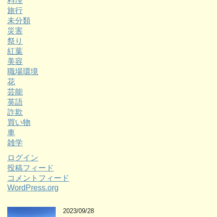
料理
旅行
未分類
災害
祭り
紅葉
美容
職場環境
花
芸能
英語
詐欺
買い物
車
雑学
ログイン
投稿フィード
コメントフィード
WordPress.org
2023/09/28