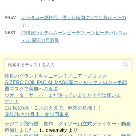
PREV
レンタカー燃料代、借りた時満タンでは無かったの
で・・・
NEXT
沖縄旅行ホテルムーンビーチ/ムーンビーチパレスホ
テル 周辺の居酒屋
岐阜のグランドキャニオン？／エアーズロック
G-ZERO COIL FACIAL MASK新コイルテクノロジー美顔
器マスクで美肌への近道
ウオーターサーバーまだ使っていますか？今は違いま
す！！
白川郷の湯・２月の火災で、廃業の危機！！
花見/あさひ舟川 春の四重奏
ラジコン飛行機 自作 ダイソー組立式グライダー・動画
追加しました。
に
dreamsky
より