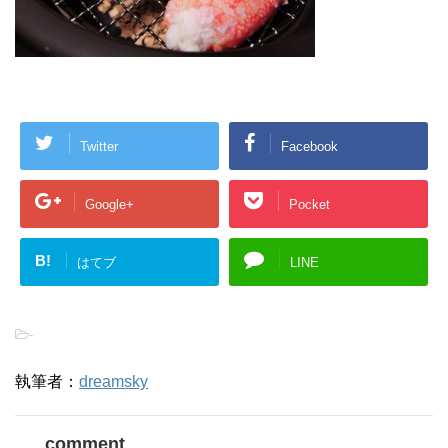
Twitter
Facebook
Google+
Pocket
B!
はてブ
LINE
-
執筆者：
dreamsky
comment