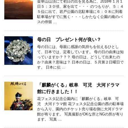
金華山山頂にて初日の出を見る為に、2018年１月１
日５：３０頃、家を出て・・・ のつもりが、５：４
５位に出て、岩戸公園の北駐車場に６：０８に到着
駐車場がすでに無く・・・しかたなく公園の南のバ
スの停留 …
母の日 プレゼント何が良い？
母の日には、母親に感謝の気持ちを伝えるひとし
て、日本では、定着しています。 母の日の由来は知
っていますか？？？ 母の日は、どうして出来たの
か？由来？意味は？ 日本の日は、５月第２日曜日で
す。 日本に伝 …
「麒麟がくる」岐阜 可児 大河ドラマ
館に行きました！！
花フェスタ記念公園内に「麒麟がくる」岐阜 可
児 大河ドラマ館 花フェスタ記念公園の西の駐車場
から入り、園内のチケット売り場右側に大河ドラマ
館が有ります。 写真撮影がOKな所とNGの所が有り
ます。 写真 …