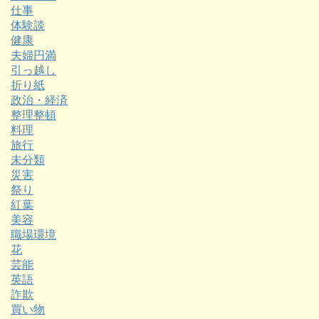
仕事
体験談
健康
夫婦円満
引っ越し
折り紙
政治・経済
整理整頓
料理
旅行
未分類
災害
祭り
紅葉
美容
職場環境
花
芸能
英語
詐欺
買い物