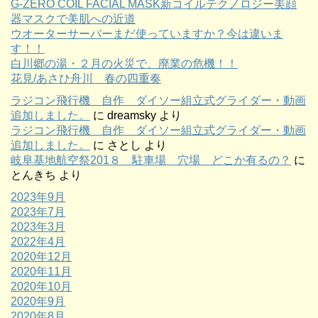
G-ZERO COIL FACIAL MASK新コイルテクノロジー美顔
器マスクで美肌への近道
ウオーターサーバーまだ使っていますか？今は違いま
す！！
白川郷の湯・２月の火災で、廃業の危機！！
花見/あさひ舟川 春の四重奏
ラジコン飛行機 自作 ダイソー組立式グライダー・動画
追加しました。
に
dreamsky
より
ラジコン飛行機 自作 ダイソー組立式グライダー・動画
追加しました。
に
さとし
より
岐阜基地航空祭201８ 駐車場 穴場 どこか有るの？
に
とんきち
より
2023年9月
2023年7月
2023年3月
2022年4月
2020年12月
2020年11月
2020年10月
2020年9月
2020年8月