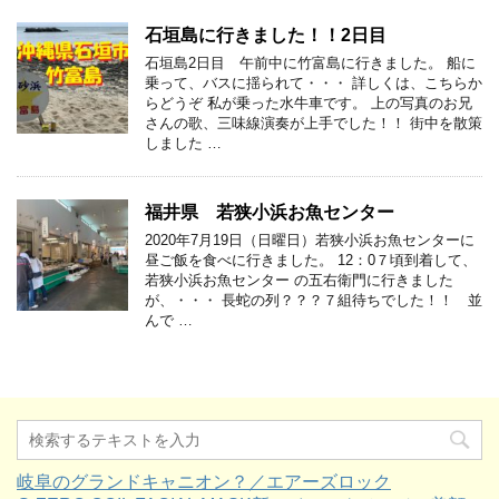
石垣島に行きました！！2日目
石垣島2日目 午前中に竹富島に行きました。 船に
乗って、バスに揺られて・・・ 詳しくは、こちらか
らどうぞ 私が乗った水牛車です。 上の写真のお兄
さんの歌、三味線演奏が上手でした！！ 街中を散策
しました …
福井県 若狭小浜お魚センター
2020年7月19日（日曜日）若狭小浜お魚センターに
昼ご飯を食べに行きました。 12：0７頃到着して、
若狭小浜お魚センター の五右衛門に行きました
が、・・・ 長蛇の列？？？７組待ちでした！！ 並
んで …
岐阜のグランドキャニオン？／エアーズロック