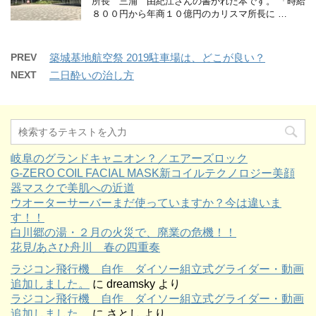
所長 三浦 由紀江さんの書かれた本です。 「時給
８００円から年商１０億円のカリスマ所長に …
PREV
築城基地航空祭 2019駐車場は、どこが良い？
NEXT
二日酔いの治し方
岐阜のグランドキャニオン？／エアーズロック
G-ZERO COIL FACIAL MASK新コイルテクノロジー美顔
器マスクで美肌への近道
ウオーターサーバーまだ使っていますか？今は違いま
す！！
白川郷の湯・２月の火災で、廃業の危機！！
花見/あさひ舟川 春の四重奏
ラジコン飛行機 自作 ダイソー組立式グライダー・動画
追加しました。
に
dreamsky
より
ラジコン飛行機 自作 ダイソー組立式グライダー・動画
追加しました。
に
さとし
より