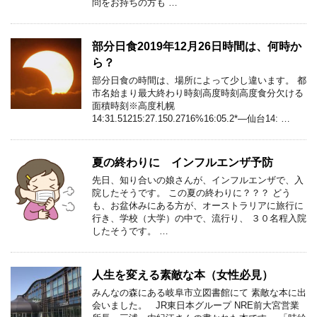
問をお持ちの方も …
部分日食2019年12月26日時間は、何時か
ら？
部分日食の時間は、場所によって少し違います。 都
市名始まり最大終わり時刻高度時刻高度食分欠ける
面積時刻※高度札幌
14:31.51215:27.150.2716%16:05.2*—仙台14: …
夏の終わりに インフルエンザ予防
先日、知り合いの娘さんが、インフルエンザで、入
院したそうです。 この夏の終わりに？？？ どう
も、お盆休みにある方が、オーストラリアに旅行に
行き、学校（大学）の中で、流行り、 ３０名程入院
したそうです。 …
人生を変える素敵な本（女性必見）
みんなの森にある岐阜市立図書館にて 素敵な本に出
会いました。 JR東日本グループ NRE前大宮営業