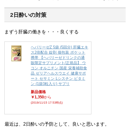
2日酔いの対策
まずう肝臓の働きを・・・良くする
ヘパリーゼZ 5袋 (5回分) 肝臓エキ
ス2倍配合 錠剤 個包装 ポケット
携帯 【ヘパリーゼドリンクの通
販限定サプリメント/正規品】 ウ
コン オルニチン 国産 栄養補助食
品 ゼリアヘルスウエイ 健康サポ
ート セサミン Lシスチン ビタミ
ン (1袋3粒入り) サプリ
新品価格
￥1,350
から
(2019/11/15 17:53時点)
最近は、2日酔いの予防として、良いと思います。