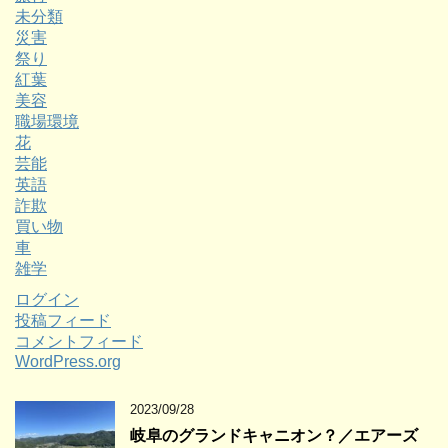
未分類
災害
祭り
紅葉
美容
職場環境
花
芸能
英語
詐欺
買い物
車
雑学
ログイン
投稿フィード
コメントフィード
WordPress.org
2023/09/28
岐阜のグランドキャニオン？／エアーズ