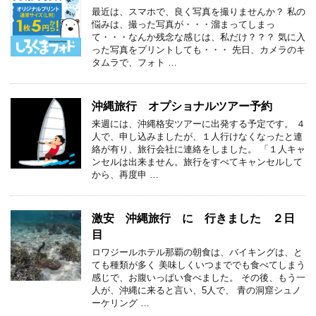
最近は、スマホで、良く写真を撮りませんか？ 私の
悩みは、撮った写真が・・・溜まってしまっ
て・・・なんか残念な感じは、私だけ？？？ 気に入
った写真をプリントしても・・・ 先日、カメラのキ
タムラで、フォト …
沖縄旅行 オプショナルツアー予約
来週には、沖縄格安ツアーに出発する予定です。 ４
人で、申し込みましたが、１人行けなくなったと連
絡が有り、旅行会社に連絡をしました。 「１人キャ
ンセルは出来ません。旅行をすべてキャンセルして
から、再度申 …
激安 沖縄旅行 に 行きました ２日
目
ロワジールホテル那覇の朝食は、バイキングは、と
ても種類が多く 美味しくいつまででも食べてしまう
感じで、お腹いっぱい食べました。 その後、もう一
人が、沖縄に来ると言い、5人で、 青の洞窟シュノ
ーケリング …