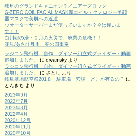
岐阜のグランドキャニオン？／エアーズロック
G-ZERO COIL FACIAL MASK新コイルテクノロジー美顔
器マスクで美肌への近道
ウオーターサーバーまだ使っていますか？今は違いま
す！！
白川郷の湯・２月の火災で、廃業の危機！！
花見/あさひ舟川 春の四重奏
ラジコン飛行機 自作 ダイソー組立式グライダー・動画
追加しました。
に
dreamsky
より
ラジコン飛行機 自作 ダイソー組立式グライダー・動画
追加しました。
に
さとし
より
岐阜基地航空祭201８ 駐車場 穴場 どこか有るの？
に
とんきち
より
2023年9月
2023年7月
2023年3月
2022年4月
2020年12月
2020年11月
2020年10月