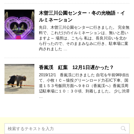
木曽三川公園センター・冬の光物語・イ
ルミネーション
先日、木曽三川公園センターに行きました。 完全無
料で、これだけのイルミネーションは、無いと思い
ますよ～ 場所は、こちら 私は、長良川沿いを北か
ら行ったので、そのままみなみに行き、駐車場に案
内されました …
香嵐渓 紅葉 12月1日遅かった？
2019/12/1 香嵐渓に行きました 自宅を午前9時頃出
て、小牧ＩＣ～猿投グリーンロード力石IC下車、国
道１５３号飯田方面へ９キロ（香嵐渓へ）香嵐渓周
辺駐車場に１０：３０頃、到着しました。 少し渋滞
…