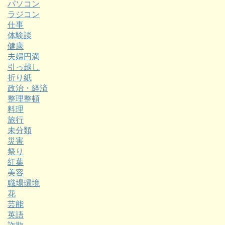
パソコン
ラジコン
仕事
体験談
健康
夫婦円満
引っ越し
折り紙
政治・経済
整理整頓
料理
旅行
未分類
災害
祭り
紅葉
美容
職場環境
花
芸能
英語