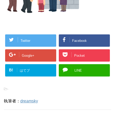
Twitter
Facebook
Google+
Pocket
B!
はてブ
LINE
-
執筆者：
dreamsky