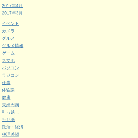
2017年4月
2017年3月
イベント
カメラ
グルメ
グルメ情報
ゲーム
スマホ
パソコン
ラジコン
仕事
体験談
健康
夫婦円満
引っ越し
折り紙
政治・経済
整理整頓