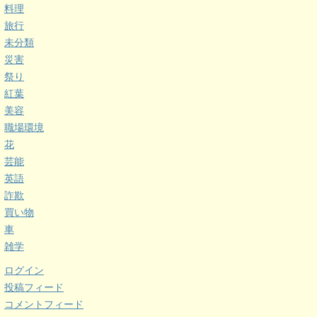
料理
旅行
未分類
災害
祭り
紅葉
美容
職場環境
花
芸能
英語
詐欺
買い物
車
雑学
ログイン
投稿フィード
コメントフィード