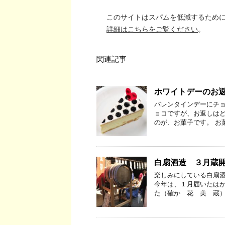
このサイトはスパムを低減するために A
詳細はこちらをご覧ください
。
関連記事
ホワイトデーのお
バレンタインデーにチョ
ョコですが、お返しはど
のが、お菓子です。 お
白扇酒造 ３月蔵
楽しみにしている白扇酒
今年は、１月届いたはが
た（確か 花 美 蔵）