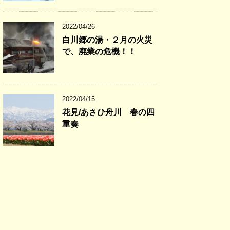
2022/04/26
白川郷の湯・２月の火災
で、廃業の危機！！
2022/04/15
花見/あさひ舟川 春の四
重奏