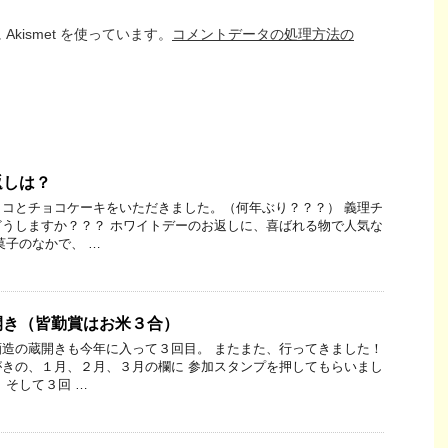
kismet を使っています。
コメントデータの処理方法の
返しは？
コとチョコケーキをいただきました。（何年ぶり？？？） 義理チ
うしますか？？？ ホワイトデーのお返しに、喜ばれる物で人気な
菓子のなかで、 …
開き（皆勤賞はお米３合）
造の蔵開きも今年に入って３回目。 またまた、行ってきました！
きの、１月、２月、３月の欄に 参加スタンプを押してもらいまし
 そして３回 …