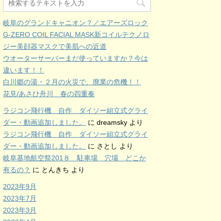
岐阜のグランドキャニオン？／エアーズロック
G-ZERO COIL FACIAL MASK新コイルテクノロ
ジー美顔器マスクで美肌への近道
ウオーターサーバーまだ使っていますか？今は
違います！！
白川郷の湯・２月の火災で、廃業の危機！！
花見/あさひ舟川 春の四重奏
ラジコン飛行機 自作 ダイソー組立式グライ
ダー・動画追加しました。
に
dreamsky
より
ラジコン飛行機 自作 ダイソー組立式グライ
ダー・動画追加しました。
に
さとし
より
岐阜基地航空祭201８ 駐車場 穴場 どこか
有るの？
に
とんきち
より
2023年9月
2023年7月
2023年3月