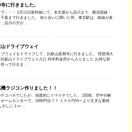
勝寺に行きました。
で・・・ 2月11日新幹線にて、名古屋から品川まで、横須賀線・
千葉まで行きました。 知り合いに聞いた所、東京駅は、路線が多
、品川の方が …
叡山ドライブウェイ
イブウェイをドライブして、比叡山延暦寺に行きました。 琵琶湖大
比叡山ドライブウェイ入口 仰木料金所から入りました お得な割
持って行きま …
翼機ラジコン作りました！！
デコパネでしたが、強度的にイマイチでした。 2回程、空中分解
ホームセンターで、1080円位？？ １００円均一より丈夫な素材
んざしに３ｍ …