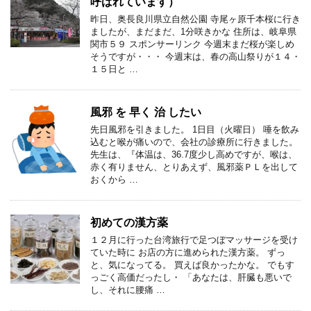
呼ばれています）
昨日、奥長良川県立自然公園 寺尾ヶ原千本桜に行き
ましたが、まだまだ、1分咲きかな 住所は、岐阜県
関市５９ スポンサーリンク 今週末まだ桜が楽しめ
そうですが・・・ 今週末は、春の高山祭りが１４・
１５日と …
風邪 を 早く 治 したい
先日風邪を引きました。 1日目（火曜日） 唾を飲み
込むと喉が痛いので、会社の診療所に行きました。
先生は、『体温は、36.7度少し高めですが、喉は、
赤く有りません、とりあえず、風邪薬ＰＬを出して
おくから …
初めての漢方薬
１２月に行った台湾旅行で足つぼマッサージを受け
ていた時に お店の方に進められた漢方薬。 ずっ
と、気になってる。 買えば良かったかな。 でもす
っごく高価だったし・ 「あなたは、肝臓も悪いで
し、それに腰痛 …