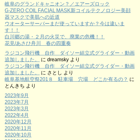
岐阜のグランドキャニオン？／エアーズロック
G-ZERO COIL FACIAL MASK新コイルテクノロジー美顔
器マスクで美肌への近道
ウオーターサーバーまだ使っていますか？今は違いま
す！！
白川郷の湯・２月の火災で、廃業の危機！！
花見/あさひ舟川 春の四重奏
ラジコン飛行機 自作 ダイソー組立式グライダー・動画
追加しました。
に
dreamsky
より
ラジコン飛行機 自作 ダイソー組立式グライダー・動画
追加しました。
に
さとし
より
岐阜基地航空祭201８ 駐車場 穴場 どこか有るの？
に
とんきち
より
2023年9月
2023年7月
2023年3月
2022年4月
2020年12月
2020年11月
2020年10月