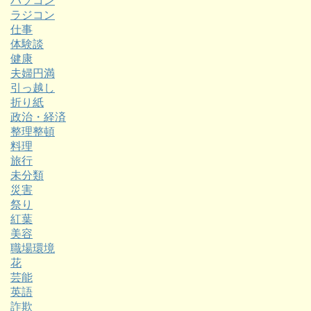
パソコン
ラジコン
仕事
体験談
健康
夫婦円満
引っ越し
折り紙
政治・経済
整理整頓
料理
旅行
未分類
災害
祭り
紅葉
美容
職場環境
花
芸能
英語
詐欺