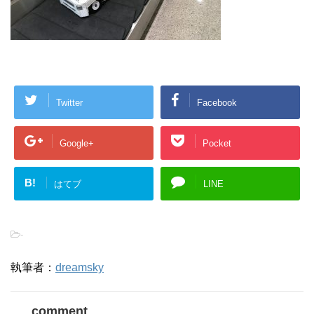
Twitter
Facebook
Google+
Pocket
B!
はてブ
LINE
-
執筆者：
dreamsky
comment