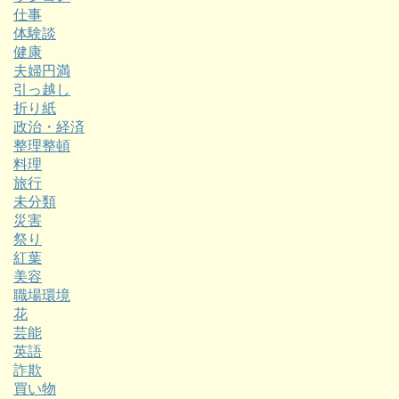
仕事
体験談
健康
夫婦円満
引っ越し
折り紙
政治・経済
整理整頓
料理
旅行
未分類
災害
祭り
紅葉
美容
職場環境
花
芸能
英語
詐欺
買い物