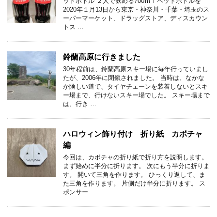
ットボトル ２人で飲める700ｍｌペットボトルを
2020年１月13日から東京・神奈川・千葉・埼玉のス
ーパーマーケット、ドラッグストア、ディスカウン
トス …
鈴蘭高原に行きました
30年程前は、鈴蘭高原スキー場に毎年行っていまし
たが、2006年に閉鎖されました。 当時は、なかな
か険しい道で、タイヤチェーンを装着しないとスキ
ー場まで、行けないスキー場でした。 スキー場まで
は、行き …
ハロウィン飾り付け 折り紙 カボチャ
編
今回は、カボチャの折り紙で折り方を説明します。
まず始めに半分に折ります。 次にもう半分に折りま
す。 開いて三角を作ります。 ひっくり返して、ま
た三角を作ります。 片側だけ半分に折ります。 ス
ポンサー …