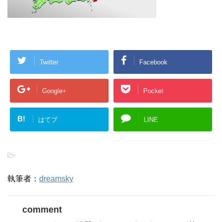
Twitter
Facebook
Google+
Pocket
B!
はてブ
LINE
-
執筆者：
dreamsky
comment