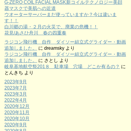
G-ZERO COIL FACIAL MASK新コイルテクノロジー美顔
器マスクで美肌への近道
ウオーターサーバーまだ使っていますか？今は違いま
す！！
白川郷の湯・２月の火災で、廃業の危機！！
花見/あさひ舟川 春の四重奏
ラジコン飛行機 自作 ダイソー組立式グライダー・動画
追加しました。
に
dreamsky
より
ラジコン飛行機 自作 ダイソー組立式グライダー・動画
追加しました。
に
さとし
より
岐阜基地航空祭201８ 駐車場 穴場 どこか有るの？
に
とんきち
より
2023年9月
2023年7月
2023年3月
2022年4月
2020年12月
2020年11月
2020年10月
2020年9月
2020年8月