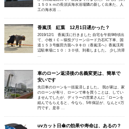
１５０ｋｍの長須浜海水浴場隣の新しく出来た、人
工の海水浴 …
香嵐渓 紅葉 12月1日遅かった？
2019/12/1 香嵐渓に行きました 自宅を午前9時頃出
て、小牧ＩＣ～猿投グリーンロード力石IC下車、国
道１５３号飯田方面へ９キロ（香嵐渓へ）香嵐渓周
辺駐車場に１０：３０頃、到着しました。 少し渋滞
…
車のローン返済後の名義変更は、簡単で
安いです
先日車のローンを一括返済しました。 我が家は、家
のローンが有り、ローンで車を買うことは、してい
ませんでしたが、ディラーの営業さんに「ローンを
組んでもらえると、今なら、5年保証が、なんと○万
円です。是非 …
uvカット日傘の効果や寿命は、あるの？