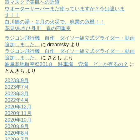
器マスクで美肌への近道
ウオーターサーバーまだ使っていますか？今は違いま
す！！
白川郷の湯・２月の火災で、廃業の危機！！
花見/あさひ舟川 春の四重奏
ラジコン飛行機 自作 ダイソー組立式グライダー・動画
追加しました。
に
dreamsky
より
ラジコン飛行機 自作 ダイソー組立式グライダー・動画
追加しました。
に
さとし
より
岐阜基地航空祭201８ 駐車場 穴場 どこか有るの？
に
とんきち
より
2023年9月
2023年7月
2023年3月
2022年4月
2020年12月
2020年11月
2020年10月
2020年9月
2020年8月
2020年7月