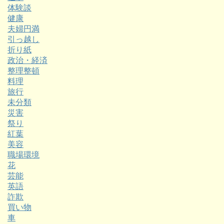
体験談
健康
夫婦円満
引っ越し
折り紙
政治・経済
整理整頓
料理
旅行
未分類
災害
祭り
紅葉
美容
職場環境
花
芸能
英語
詐欺
買い物
車