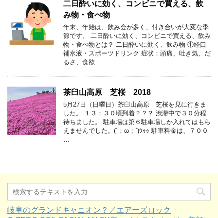
二日酔いに効く、コンビニで買える、飲
み物・食べ物
年末、年始は、飲み会が多く、付き合いが大変な季
節です。 二日酔いに効く、コンビニで買える、飲み
物・食べ物とは？ 二日酔いに効く、飲み物 ①経口
補水液・スポーツドリンク 症状：頭痛、吐き気、だ
るさ、食欲 …
茶臼山高原 芝桜 2018
5月27日（日曜日）茶臼山高原 芝桜を見に行きま
した。 １３：３０頃到着？？？ 渋滞中で３０分程
待ちました。 駐車場は第６駐車場しか入れてはもら
えませんでした。(´；ω；`)ｳｩｩ 駐車料金は、７００
…
岐阜のグランドキャニオン？／エアーズロック