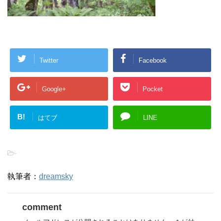
Twitter
Facebook
Google+
Pocket
B!
はてブ
LINE
-
執筆者：
dreamsky
comment