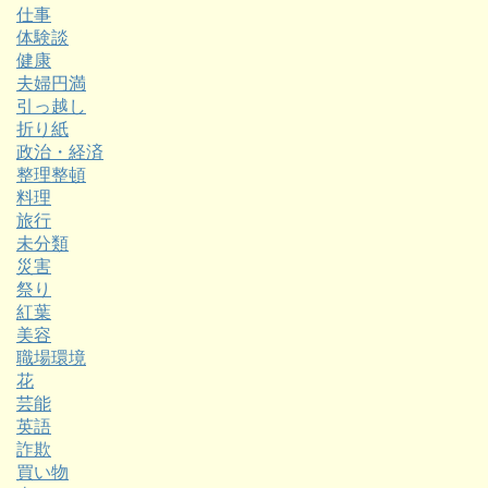
仕事
体験談
健康
夫婦円満
引っ越し
折り紙
政治・経済
整理整頓
料理
旅行
未分類
災害
祭り
紅葉
美容
職場環境
花
芸能
英語
詐欺
買い物