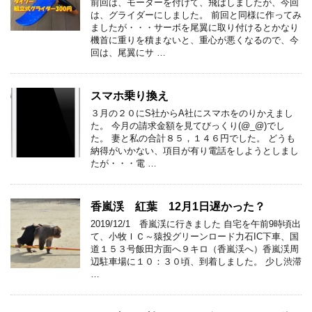
前回は、モーターを付けて、飛ばしましたが、今回
は、グライダーにしました。 前回と同様に作ってみ
ましたが・・・サーボを尾翼に取り付けるとかなり
機首に重りを積まないと、重心が悪くなるので、今
回は、尾翼にサ …
スマホ乗り換え
３月の２０にS社からA社にスマホをのりかえまし
た。 今月の請求金額を見てびっくり(@_@)でし
た。 妻と私の合計８５，１４６円でした。 どうも
納得がいかない、項目が有り電話をしようとしまし
たが・・・電 …
香嵐渓 紅葉 12月1日遅かった？
2019/12/1 香嵐渓に行きました 自宅を午前9時頃出
て、小牧ＩＣ～猿投グリーンロード力石IC下車、国
道１５３号飯田方面へ９キロ（香嵐渓へ）香嵐渓周
辺駐車場に１０：３０頃、到着しました。 少し渋滞
…