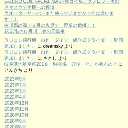
G-ZERO COIL FACIAL MASK新コイルテクノロジー美顔
器マスクで美肌への近道
ウオーターサーバーまだ使っていますか？今は違いま
す！！
白川郷の湯・２月の火災で、廃業の危機！！
花見/あさひ舟川 春の四重奏
ラジコン飛行機 自作 ダイソー組立式グライダー・動画
追加しました。
に
dreamsky
より
ラジコン飛行機 自作 ダイソー組立式グライダー・動画
追加しました。
に
さとし
より
岐阜基地航空祭201８ 駐車場 穴場 どこか有るの？
に
とんきち
より
2023年9月
2023年7月
2023年3月
2022年4月
2020年12月
2020年11月
2020年10月
2020年9月
2020年8月