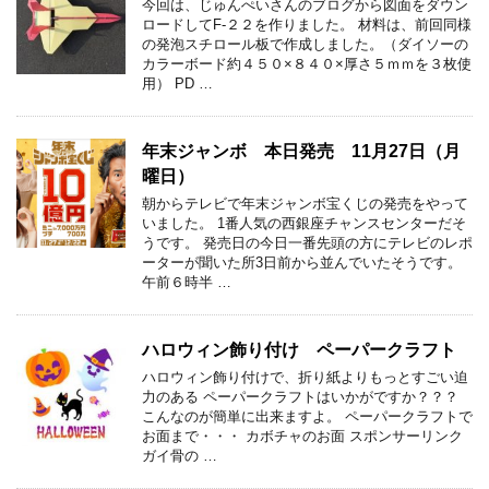
今回は、じゅんぺいさんのブログから図面をダウン
ロードしてF-２２を作りました。 材料は、前回同様
の発泡スチロール板で作成しました。（ダイソーの
カラーボード約４５０×８４０×厚さ５ｍｍを３枚使
用） PD …
年末ジャンボ 本日発売 11月27日（月
曜日）
朝からテレビで年末ジャンボ宝くじの発売をやって
いました。 1番人気の西銀座チャンスセンターだそ
うです。 発売日の今日一番先頭の方にテレビのレポ
ーターが聞いた所3日前から並んでいたそうです。
午前６時半 …
ハロウィン飾り付け ペーパークラフト
ハロウィン飾り付けで、折り紙よりもっとすごい迫
力のある ペーパークラフトはいかがですか？？？
こんなのが簡単に出来ますよ。 ペーパークラフトで
お面まで・・・ カボチャのお面 スポンサーリンク
ガイ骨の …