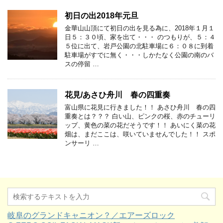
初日の出2018年元旦
金華山山頂にて初日の出を見る為に、2018年１月１
日５：３０頃、家を出て・・・ のつもりが、５：４
５位に出て、岩戸公園の北駐車場に６：０８に到着
駐車場がすでに無く・・・しかたなく公園の南のバ
スの停留 …
花見/あさひ舟川 春の四重奏
富山県に花見に行きました！！ あさひ舟川 春の四
重奏とは？？？ 白い山、ピンクの桜、赤のチューリ
ップ、黄色の菜の花だそうです！！ あいにく菜の花
畑は、まだここは、咲いていませんでした！！ スポ
ンサーリ …
岐阜のグランドキャニオン？／エアーズロック