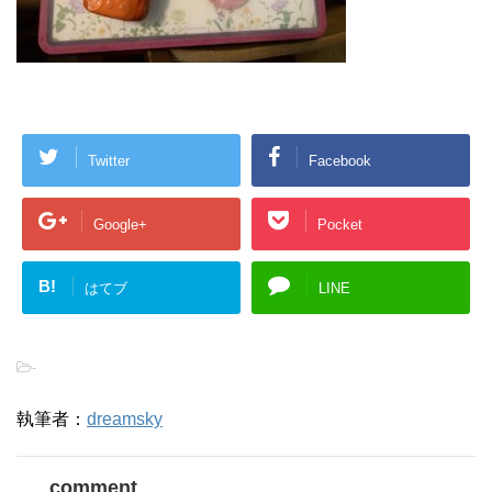
Twitter
Facebook
Google+
Pocket
B!
はてブ
LINE
-
執筆者：
dreamsky
comment