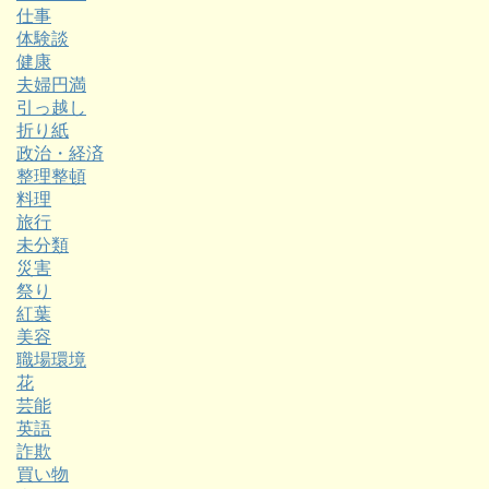
仕事
体験談
健康
夫婦円満
引っ越し
折り紙
政治・経済
整理整頓
料理
旅行
未分類
災害
祭り
紅葉
美容
職場環境
花
芸能
英語
詐欺
買い物