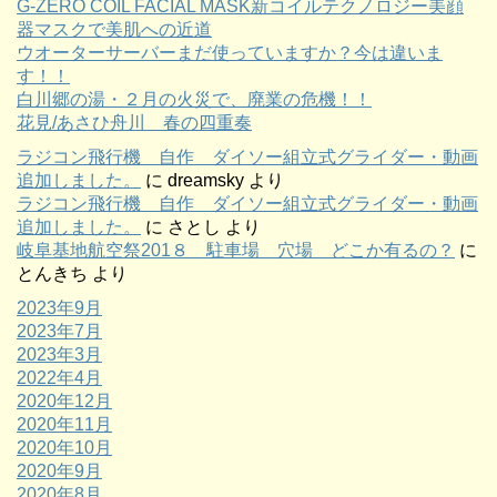
G-ZERO COIL FACIAL MASK新コイルテクノロジー美顔
器マスクで美肌への近道
ウオーターサーバーまだ使っていますか？今は違いま
す！！
白川郷の湯・２月の火災で、廃業の危機！！
花見/あさひ舟川 春の四重奏
ラジコン飛行機 自作 ダイソー組立式グライダー・動画
追加しました。
に
dreamsky
より
ラジコン飛行機 自作 ダイソー組立式グライダー・動画
追加しました。
に
さとし
より
岐阜基地航空祭201８ 駐車場 穴場 どこか有るの？
に
とんきち
より
2023年9月
2023年7月
2023年3月
2022年4月
2020年12月
2020年11月
2020年10月
2020年9月
2020年8月