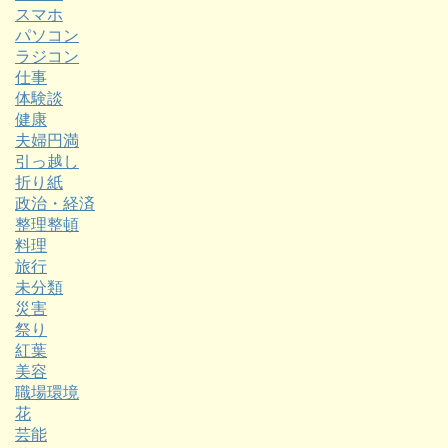
スマホ
パソコン
ラジコン
仕事
体験談
健康
夫婦円満
引っ越し
折り紙
政治・経済
整理整頓
料理
旅行
未分類
災害
祭り
紅葉
美容
職場環境
花
芸能