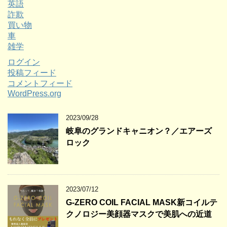
英語
詐欺
買い物
車
雑学
ログイン
投稿フィード
コメントフィード
WordPress.org
2023/09/28
岐阜のグランドキャニオン？／エアーズ
ロック
2023/07/12
G-ZERO COIL FACIAL MASK新コイルテ
クノロジー美顔器マスクで美肌への近道