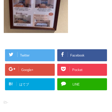
Twitter
Facebook
Google+
Pocket
B!
はてブ
LINE
-