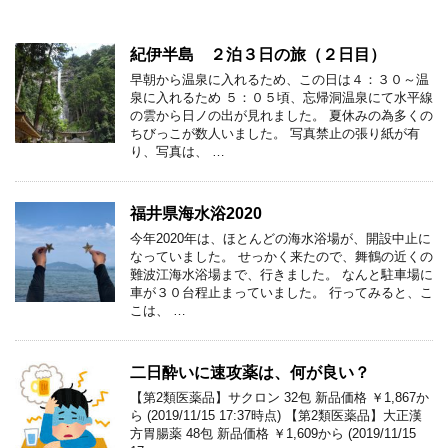
紀伊半島 ２泊３日の旅（２日目）
早朝から温泉に入れるため、この日は４：３０～温
泉に入れるため ５：０５頃、忘帰洞温泉にて水平線
の雲から日ノの出が見れました。 夏休みの為多くの
ちびっこが数人いました。 写真禁止の張り紙が有
り、写真は、 …
福井県海水浴2020
今年2020年は、ほとんどの海水浴場が、開設中止に
なっていました。 せっかく来たので、舞鶴の近くの
難波江海水浴場まで、行きました。 なんと駐車場に
車が３０台程止まっていました。 行ってみると、こ
こは、 …
二日酔いに速攻薬は、何が良い？
【第2類医薬品】サクロン 32包 新品価格 ￥1,867か
ら (2019/11/15 17:37時点) 【第2類医薬品】大正漢
方胃腸薬 48包 新品価格 ￥1,609から (2019/11/15