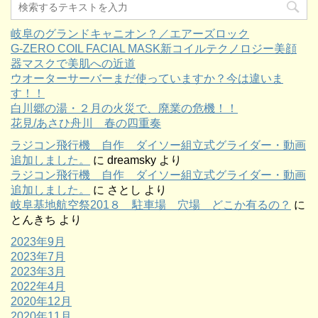
岐阜のグランドキャニオン？／エアーズロック
G-ZERO COIL FACIAL MASK新コイルテクノロジー美顔
器マスクで美肌への近道
ウオーターサーバーまだ使っていますか？今は違いま
す！！
白川郷の湯・２月の火災で、廃業の危機！！
花見/あさひ舟川 春の四重奏
ラジコン飛行機 自作 ダイソー組立式グライダー・動画
追加しました。
に
dreamsky
より
ラジコン飛行機 自作 ダイソー組立式グライダー・動画
追加しました。
に
さとし
より
岐阜基地航空祭201８ 駐車場 穴場 どこか有るの？
に
とんきち
より
2023年9月
2023年7月
2023年3月
2022年4月
2020年12月
2020年11月