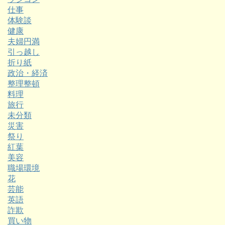
仕事
体験談
健康
夫婦円満
引っ越し
折り紙
政治・経済
整理整頓
料理
旅行
未分類
災害
祭り
紅葉
美容
職場環境
花
芸能
英語
詐欺
買い物