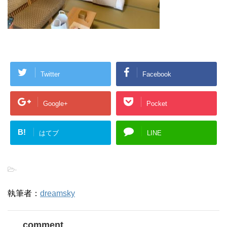
Twitter
Facebook
Google+
Pocket
B!
はてブ
LINE
-
執筆者：
dreamsky
comment