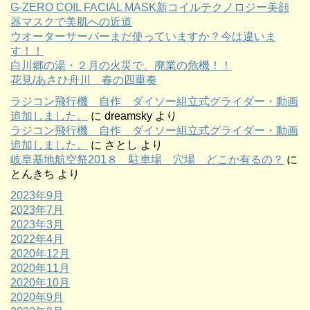
G-ZERO COIL FACIAL MASK新コイルテクノロジー美顔
器マスクで美肌への近道
ウオーターサーバーまだ使っていますか？今は違いま
す！！
白川郷の湯・２月の火災で、廃業の危機！！
花見/あさひ舟川 春の四重奏
ラジコン飛行機 自作 ダイソー組立式グライダー・動画
追加しました。
に
dreamsky
より
ラジコン飛行機 自作 ダイソー組立式グライダー・動画
追加しました。
に
さとし
より
岐阜基地航空祭201８ 駐車場 穴場 どこか有るの？
に
とんきち
より
2023年9月
2023年7月
2023年3月
2022年4月
2020年12月
2020年11月
2020年10月
2020年9月