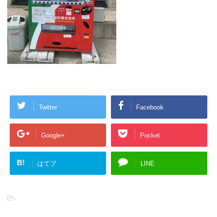
Twitter
Facebook
Google+
Pocket
B!
はてブ
LINE
-