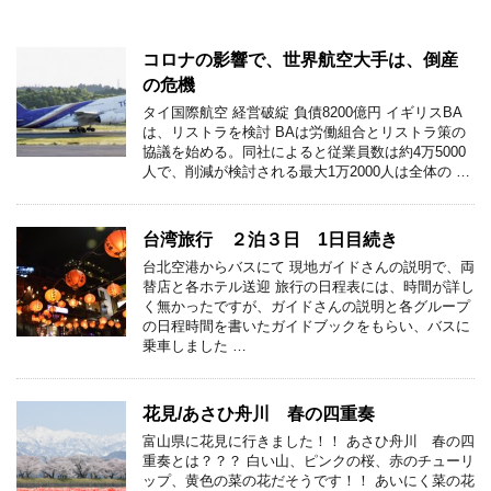
コロナの影響で、世界航空大手は、倒産
の危機
タイ国際航空 経営破綻 負債8200億円 イギリスBA
は、リストラを検討 BAは労働組合とリストラ策の
協議を始める。同社によると従業員数は約4万5000
人で、削減が検討される最大1万2000人は全体の …
台湾旅行 ２泊３日 1日目続き
台北空港からバスにて 現地ガイドさんの説明で、両
替店と各ホテル送迎 旅行の日程表には、時間が詳し
く無かったですが、ガイドさんの説明と各グループ
の日程時間を書いたガイドブックをもらい、バスに
乗車しました …
花見/あさひ舟川 春の四重奏
富山県に花見に行きました！！ あさひ舟川 春の四
重奏とは？？？ 白い山、ピンクの桜、赤のチューリ
ップ、黄色の菜の花だそうです！！ あいにく菜の花