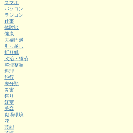
スマホ
パソコン
ラジコン
仕事
体験談
健康
夫婦円満
引っ越し
折り紙
政治・経済
整理整頓
料理
旅行
未分類
災害
祭り
紅葉
美容
職場環境
花
芸能