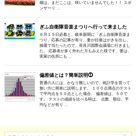
畑は、まだここは、咲いていませんでした！！ スポ
ンサーリ …
ぎふ自衛隊音楽まつりへ行って来ました
６月１５日必着と、岐阜新聞に「ぎふ自衛隊音楽ま
つり」応募の記事が有り、妻が往復はがきを出し、
抽選で当たったので、長良川国際会議場に行きまし
た。 応募者が多く外れた方もみえた様です、妻は、
実家の住所にも …
偏差値とは？簡単説明⓵
普通の人には、かなり難しいので、統計学を習って
無い方に簡単に説明します。 １００点満点のテスト
で平均点を５０点とした場合、 偏差値は、５０で
す。 テストの成績を比べる時は、 点数、順位、平
均などが有り …