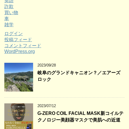
英語
詐欺
買い物
車
雑学
ログイン
投稿フィード
コメントフィード
WordPress.org
2023/09/28
岐阜のグランドキャニオン？／エアーズ
ロック
2023/07/12
G-ZERO COIL FACIAL MASK新コイルテ
クノロジー美顔器マスクで美肌への近道