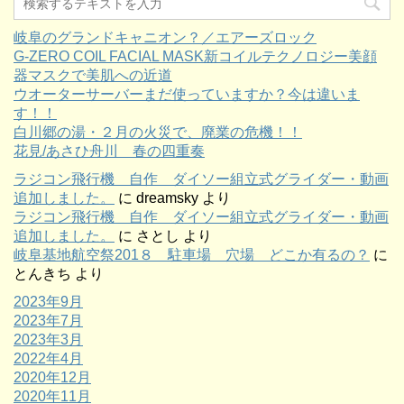
岐阜のグランドキャニオン？／エアーズロック
G-ZERO COIL FACIAL MASK新コイルテクノロジー美顔
器マスクで美肌への近道
ウオーターサーバーまだ使っていますか？今は違いま
す！！
白川郷の湯・２月の火災で、廃業の危機！！
花見/あさひ舟川 春の四重奏
ラジコン飛行機 自作 ダイソー組立式グライダー・動画
追加しました。
に
dreamsky
より
ラジコン飛行機 自作 ダイソー組立式グライダー・動画
追加しました。
に
さとし
より
岐阜基地航空祭201８ 駐車場 穴場 どこか有るの？
に
とんきち
より
2023年9月
2023年7月
2023年3月
2022年4月
2020年12月
2020年11月