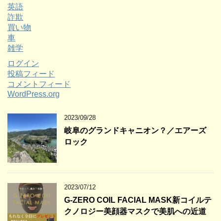
英語
詐欺
買い物
車
雑学
ログイン
投稿フィード
コメントフィード
WordPress.org
2023/09/28
岐阜のグランドキャニオン？／エアーズ
ロック
2023/07/12
G-ZERO COIL FACIAL MASK新コイルテ
クノロジー美顔器マスクで美肌への近道