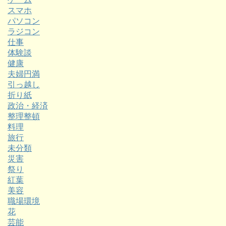
スマホ
パソコン
ラジコン
仕事
体験談
健康
夫婦円満
引っ越し
折り紙
政治・経済
整理整頓
料理
旅行
未分類
災害
祭り
紅葉
美容
職場環境
花
芸能