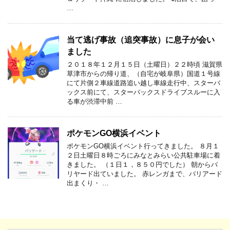
…
当て逃げ事故（追突事故）に息子が会い
ました
２０１８年１２月１５日（土曜日）２２時頃 滋賀県
草津市からの帰り道、（自宅が岐阜県）国道１号線
にて片側２車線道路追い越し車線走行中、スターバ
ックス前にて、スターバックスドライブスルーに入
る車が渋滞中前 …
ポケモンGO横浜イベント
ポケモンGO横浜イベント行ってきました。 ８月１
２日土曜日８時ごろにみなとみらい公共駐車場に着
きました。 （１日１，８５０円でした） 朝からバ
リヤード出ていました。 赤レンガまで、バリアード
出まくり・ …