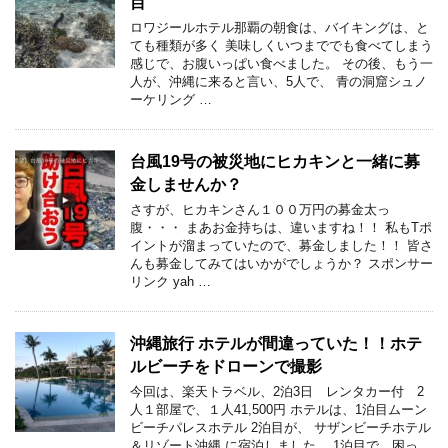
目
ロワジールホテル那覇の朝食は、バイキングは、と
ても種類が多く 美味しくいつまででも食べてしまう
感じで、お腹いっぱい食べました。 その後、もう一
人が、沖縄に来ると言い、5人で、 青の洞窟シュノ
ーケリング …
台風19号の被災地にヒカキンと一緒に募
金しませんか？
さすが、ヒカキンさん１００万円の募金太っ
腹・・・ まあお金持ちは、違いますね！！ 私もTポ
イントが溜まっていたので、募金しました！！ 皆さ
んも募金してみてはいかがでしょうか？ スポンサー
リンク yah …
沖縄旅行 ホテルが間違っていた！！ホテ
ルビーチをドローンで撮影
今回は、楽天トラベル、2泊3日 レンタカー付 2
人１部屋で、１人41,500円 ホテルは、1泊目ムーン
ビーチパレスホテル 2泊目が、 サザンビーチホテル
＆リゾート沖縄 に宿泊しました。 1泊目で、困っ