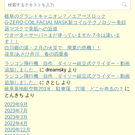
岐阜のグランドキャニオン？／エアーズロック
G-ZERO COIL FACIAL MASK新コイルテクノロジー美顔
器マスクで美肌への近道
ウオーターサーバーまだ使っていますか？今は違いま
す！！
白川郷の湯・２月の火災で、廃業の危機！！
花見/あさひ舟川 春の四重奏
ラジコン飛行機 自作 ダイソー組立式グライダー・動画
追加しました。
に
dreamsky
より
ラジコン飛行機 自作 ダイソー組立式グライダー・動画
追加しました。
に
さとし
より
岐阜基地航空祭201８ 駐車場 穴場 どこか有るの？
に
とんきち
より
2023年9月
2023年7月
2023年3月
2022年4月
2020年12月