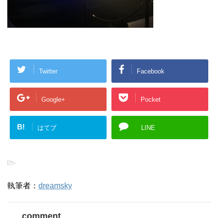
Twitter
Facebook
Google+
Pocket
B!
はてブ
LINE
-
執筆者：
dreamsky
comment