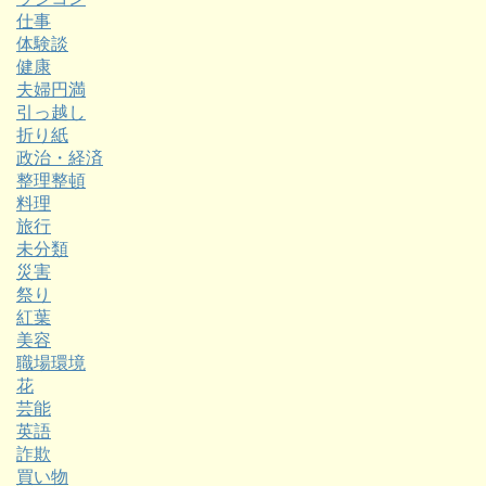
仕事
体験談
健康
夫婦円満
引っ越し
折り紙
政治・経済
整理整頓
料理
旅行
未分類
災害
祭り
紅葉
美容
職場環境
花
芸能
英語
詐欺
買い物