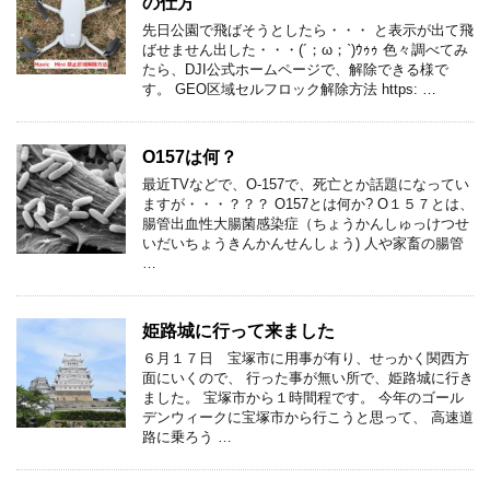
の仕方
先日公園で飛ばそうとしたら・・・ と表示が出て飛
ばせません出した・・・(´；ω；`)ｳｩｩ 色々調べてみ
たら、DJI公式ホームページで、解除できる様で
す。 GEO区域セルフロック解除方法 https: …
O157は何？
最近TVなどで、O-157で、死亡とか話題になってい
ますが・・・？？？ O157とは何か? O１５７とは、
腸管出血性大腸菌感染症（ちょうかんしゅっけつせ
いだいちょうきんかんせんしょう) 人や家畜の腸管
…
姫路城に行って来ました
６月１７日 宝塚市に用事が有り、せっかく関西方
面にいくので、 行った事が無い所で、姫路城に行き
ました。 宝塚市から１時間程です。 今年のゴール
デンウィークに宝塚市から行こうと思って、 高速道
路に乗ろう …