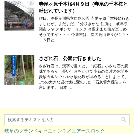
寺尾ヶ原千本桜4月９日（寺尾の千本桜と
呼ばれています）
昨日、奥長良川県立自然公園 寺尾ヶ原千本桜に行き
ましたが、まだまだ、1分咲きかな 住所は、岐阜県
関市５９ スポンサーリンク 今週末まだ桜が楽しめ
そうですが・・・ 今週末は、春の高山祭りが１４・
１５日と …
さざれ石 公園に行きました
さざれ石は、漢字で書くと、「細石」小さな石の意
味であるが、長い年月をかけて小石の欠片の隙間を
炭酸カルシウムや水酸化鉄が埋めることによって、
1つの大きな岩の塊に変化した「石灰質角礫岩」を
言います。 日本 …
岐阜のグランドキャニオン？／エアーズロック