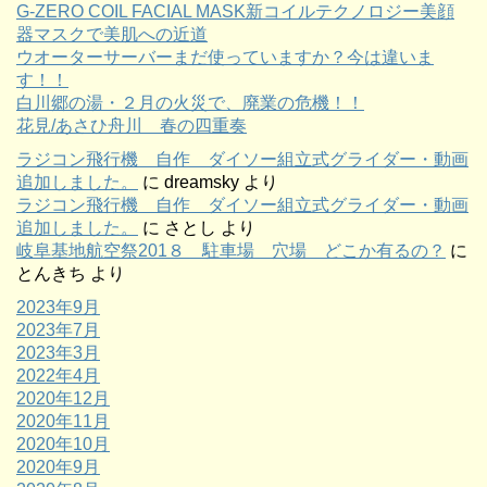
G-ZERO COIL FACIAL MASK新コイルテクノロジー美顔
器マスクで美肌への近道
ウオーターサーバーまだ使っていますか？今は違いま
す！！
白川郷の湯・２月の火災で、廃業の危機！！
花見/あさひ舟川 春の四重奏
ラジコン飛行機 自作 ダイソー組立式グライダー・動画
追加しました。
に
dreamsky
より
ラジコン飛行機 自作 ダイソー組立式グライダー・動画
追加しました。
に
さとし
より
岐阜基地航空祭201８ 駐車場 穴場 どこか有るの？
に
とんきち
より
2023年9月
2023年7月
2023年3月
2022年4月
2020年12月
2020年11月
2020年10月
2020年9月