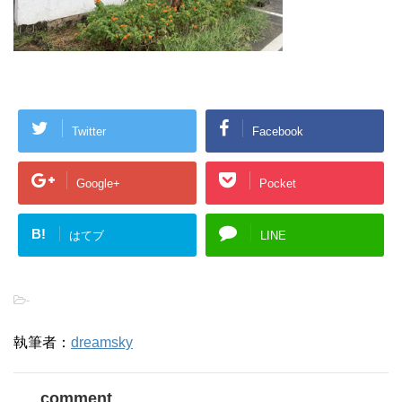
Twitter
Facebook
Google+
Pocket
B!
はてブ
LINE
-
執筆者：
dreamsky
comment