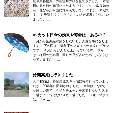
岐阜県各務原市の新境川の桜を見てきました。 水曜
日に見た時が満開だったようです。 でも、散り始め
も、花びらが水面に浮かんでいて、 それは、素敵で
す。 お天気も良く、たくさんの人が花見に訪れてい
ました。 …
uvカット日傘の効果や寿命は、あるの？
５月から紫外線対策をしないと、大変な事になりま
すよ。 下の図は、気象庁の２０１６年東京のグラフ
です。 ４月からどんどん上がっています。 ６月
は、梅雨のため雨、曇りの日が多いため、少なくな
っていますが・ …
鈴蘭高原に行きました
30年程前は、鈴蘭高原スキー場に毎年行っていまし
たが、2006年に閉鎖されました。 当時は、なかな
か険しい道で、タイヤチェーンを装着しないとスキ
ー場まで、行けないスキー場でした。 スキー場まで
は、行き …