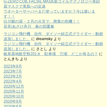
G-ZERO COIL FACIAL MASK新コイルテクノロジー美顔
器マスクで美肌への近道
ウオーターサーバーまだ使っていますか？今は違いま
す！！
白川郷の湯・２月の火災で、廃業の危機！！
花見/あさひ舟川 春の四重奏
ラジコン飛行機 自作 ダイソー組立式グライダー・動画
追加しました。
に
dreamsky
より
ラジコン飛行機 自作 ダイソー組立式グライダー・動画
追加しました。
に
さとし
より
岐阜基地航空祭201８ 駐車場 穴場 どこか有るの？
に
とんきち
より
2023年9月
2023年7月
2023年3月
2022年4月
2020年12月
2020年11月
2020年10月
2020年9月
2020年8月