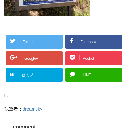
Twitter
Facebook
Google+
Pocket
B!
はてブ
LINE
-
執筆者：
dreamsky
comment