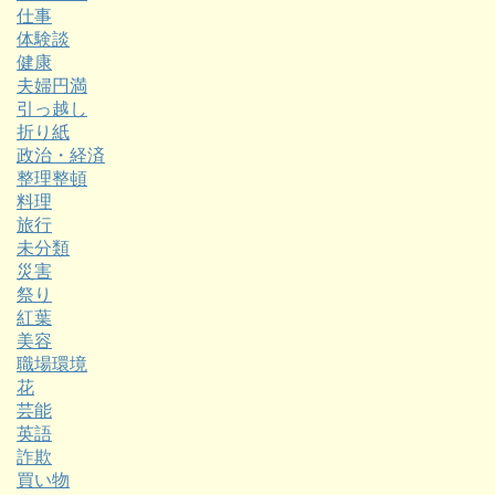
仕事
体験談
健康
夫婦円満
引っ越し
折り紙
政治・経済
整理整頓
料理
旅行
未分類
災害
祭り
紅葉
美容
職場環境
花
芸能
英語
詐欺
買い物