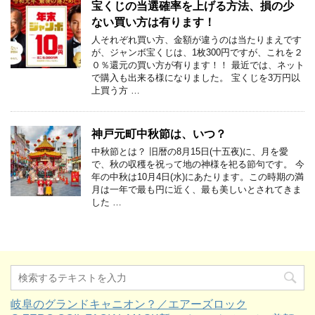
宝くじの当選確率を上げる方法、損の少
ない買い方は有ります！
人それぞれ買い方、金額が違うのは当たりまえです
が、ジャンボ宝くじは、1枚300円ですが、これを２
０％還元の買い方が有ります！！ 最近では、ネット
で購入も出来る様になりました。 宝くじを3万円以
上買う方 …
神戸元町中秋節は、いつ？
中秋節とは？ 旧暦の8月15日(十五夜)に、月を愛
で、秋の収穫を祝って地の神様を祀る節句です。 今
年の中秋は10月4日(水)にあたります。この時期の満
月は一年で最も円に近く、最も美しいとされてきま
した …
岐阜のグランドキャニオン？／エアーズロック