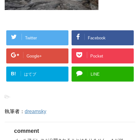
Twitter
Facebook
Google+
Pocket
B!
はてブ
LINE
-
執筆者：
dreamsky
comment