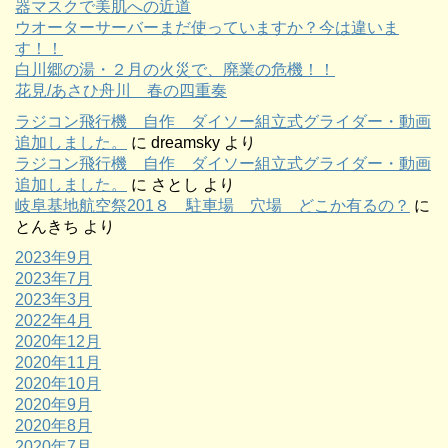
器マスクで美肌への近道
ウオーターサーバーまだ使っていますか？今は違いま
す！！
白川郷の湯・２月の火災で、廃業の危機！！
花見/あさひ舟川 春の四重奏
ラジコン飛行機 自作 ダイソー組立式グライダー・動画
追加しました。
に
dreamsky
より
ラジコン飛行機 自作 ダイソー組立式グライダー・動画
追加しました。
に
さとし
より
岐阜基地航空祭201８ 駐車場 穴場 どこか有るの？
に
とんきち
より
2023年9月
2023年7月
2023年3月
2022年4月
2020年12月
2020年11月
2020年10月
2020年9月
2020年8月
2020年7月