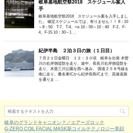
岐阜基地航空祭2018 スケジュール案入
手
岐阜基地航空祭2018 スケジュール案を入手しまし
た。 確定スケジュールでは、有りません！！ 8：10
～8：50 T-7、T-4、+α 10：00～10：40 F-2、F-
4、F-15 10：30～1 …
紀伊半島 ２泊３日の旅（１日目）
７月２１日金曜日 １２：３０頃 岐阜を出発 木曽
川の右岸側堤防を走り、途中、長良川右岸側堤防を
走り、木曾三川公園を西へ進み、 国道２５８号線を
南に走り、桑名東ICから紀伊長島ICまで、高速道路
を通りま …
岐阜のグランドキャニオン？／エアーズロック
G-ZERO COIL FACIAL MASK新コイルテクノロジー美顔