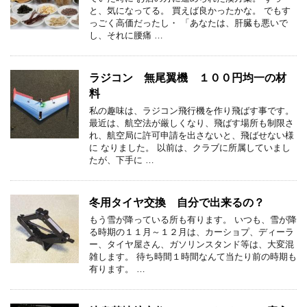
と、気になってる。 買えば良かったかな。 でもす
っごく高価だったし・ 「あなたは、肝臓も悪いで
し、それに腰痛 …
ラジコン 無尾翼機 １００円均一の材
料
私の趣味は、ラジコン飛行機を作り飛ばす事です。
最近は、航空法が厳しくなり、飛ばす場所も制限さ
れ、航空局に許可申請を出さないと、飛ばせない様
に なりました。 以前は、クラブに所属していまし
たが、下手に …
冬用タイヤ交換 自分で出来るの？
もう雪が降っている所も有ります。 いつも、雪が降
る時期の１１月～１２月は、カーショプ、ディーラ
ー、タイヤ屋さん、ガソリンスタンド等は、大変混
雑します。 待ち時間１時間なんて当たり前の時期も
有ります。 …