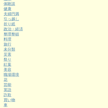
体験談
健康
夫婦円満
引っ越し
折り紙
政治・経済
整理整頓
料理
旅行
未分類
災害
祭り
紅葉
美容
職場環境
花
芸能
英語
詐欺
買い物
車