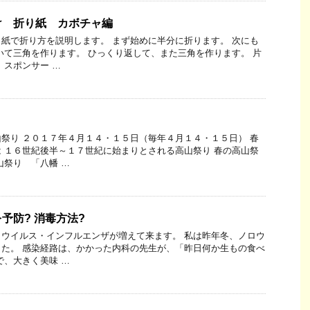
け 折り紙 カボチャ編
紙で折り方を説明します。 まず始めに半分に折ります。 次にも
いて三角を作ります。 ひっくり返して、また三角を作ります。 片
 スポンサー …
祭り ２０１７年４月１４・１５日（毎年４月１４・１５日） 春
 １６世紀後半～１７世紀に始まりとされる高山祭り 春の高山祭
山祭り 「八幡 …
予防? 消毒方法?
ウイルス・インフルエンザが増えて来ます。 私は昨年冬、ノロウ
た。 感染経路は、かかった内科の先生が、「昨日何か生もの食べ
で、大きく美味 …