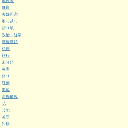
体験談
健康
夫婦円満
引っ越し
折り紙
政治・経済
整理整頓
料理
旅行
未分類
災害
祭り
紅葉
美容
職場環境
花
芸能
英語
詐欺