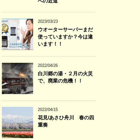
への近道
2023/03/23
ウオーターサーバーまだ
使っていますか？今は違
います！！
2022/04/26
白川郷の湯・２月の火災
で、廃業の危機！！
2022/04/15
花見/あさひ舟川 春の四
重奏