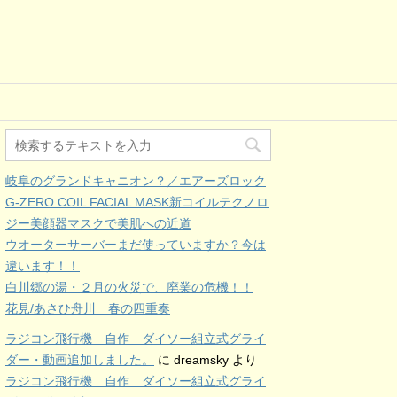
岐阜のグランドキャニオン？／エアーズロック
G-ZERO COIL FACIAL MASK新コイルテクノロ
ジー美顔器マスクで美肌への近道
ウオーターサーバーまだ使っていますか？今は
違います！！
白川郷の湯・２月の火災で、廃業の危機！！
花見/あさひ舟川 春の四重奏
ラジコン飛行機 自作 ダイソー組立式グライ
ダー・動画追加しました。
に
dreamsky
より
ラジコン飛行機 自作 ダイソー組立式グライ