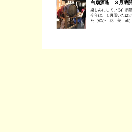
白扇酒造 ３月蔵
楽しみにしている白扇酒
今年は、１月届いたはが
た（確か 花 美 蔵）