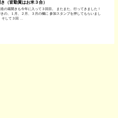
開き（皆勤賞はお米３合）
造の蔵開きも今年に入って３回目。 またまた、行ってきました！
きの、１月、２月、３月の欄に 参加スタンプを押してもらいまし
 そして３回 …