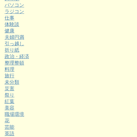
パソコン
ラジコン
仕事
体験談
健康
夫婦円満
引っ越し
折り紙
政治・経済
整理整頓
料理
旅行
未分類
災害
祭り
紅葉
美容
職場環境
花
芸能
英語