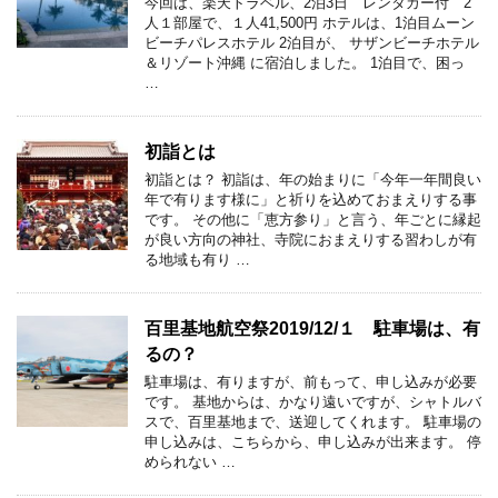
今回は、楽天トラベル、2泊3日 レンタカー付 2
人１部屋で、１人41,500円 ホテルは、1泊目ムーン
ビーチパレスホテル 2泊目が、 サザンビーチホテル
＆リゾート沖縄 に宿泊しました。 1泊目で、困っ
…
初詣とは
初詣とは？ 初詣は、年の始まりに「今年一年間良い
年で有ります様に」と祈りを込めておまえりする事
です。 その他に「恵方参り」と言う、年ごとに縁起
が良い方向の神社、寺院におまえりする習わしが有
る地域も有り …
百里基地航空祭2019/12/１ 駐車場は、有
るの？
駐車場は、有りますが、前もって、申し込みが必要
です。 基地からは、かなり遠いですが、シャトルバ
スで、百里基地まで、送迎してくれます。 駐車場の
申し込みは、こちらから、申し込みが出来ます。 停
められない …