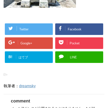
Twitter
Facebook
Google+
Pocket
B!
はてブ
LINE
-
執筆者：
dreamsky
comment