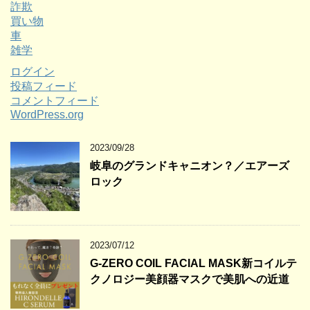
詐欺
買い物
車
雑学
ログイン
投稿フィード
コメントフィード
WordPress.org
2023/09/28
岐阜のグランドキャニオン？／エアーズ
ロック
2023/07/12
G-ZERO COIL FACIAL MASK新コイルテ
クノロジー美顔器マスクで美肌への近道