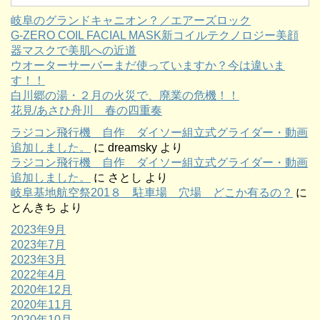
岐阜のグランドキャニオン？／エアーズロック
G-ZERO COIL FACIAL MASK新コイルテクノロジー美顔
器マスクで美肌への近道
ウオーターサーバーまだ使っていますか？今は違いま
す！！
白川郷の湯・２月の火災で、廃業の危機！！
花見/あさひ舟川 春の四重奏
ラジコン飛行機 自作 ダイソー組立式グライダー・動画
追加しました。
に
dreamsky
より
ラジコン飛行機 自作 ダイソー組立式グライダー・動画
追加しました。
に
さとし
より
岐阜基地航空祭201８ 駐車場 穴場 どこか有るの？
に
とんきち
より
2023年9月
2023年7月
2023年3月
2022年4月
2020年12月
2020年11月
2020年10月