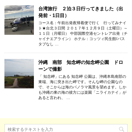
台湾旅行 ２泊３日行ってきました（出
発前・1日目）
コース名：午前出発夜帰着便で行く 行ってみナイ
ト★台北３日間 ２０１７年１２月９日（土曜日）～
１１日（月曜日） 中部国際空港セントレア出発（チ
ャイナエアライン） ホテル：コッツィ民生館/バス
タブなし …
沖縄 南部 知念岬の知念岬公園 ドロ
ーンで撮影
「 知念岬」にある 知念岬 公園は、沖縄本島南部の
東端、海に突き出た岬です。そんな岬の公園なの
で、そこからは海のパノラマ風景を望めます。しか
も沖縄の東の海の彼方には楽園「ニライカナイ」が
あると言われ、 …