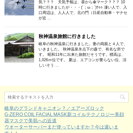
気？？？ 天気予報は、昼から傘マーク？？？ 10
時に行きましたが・・・(´；ω；`)ｳｩｩ 凄い人で、入
口周辺は、人人人で、北の門（日産自動車・ヤナセ
が近 …
秋神温泉旅館に行きました
岐阜の秋神温泉に行きました。妻の両親と４人で、
いきました。 秋神温泉氷点下の森で、有名な所で
す。 昭和11年に出来た旅館だそうです。標高は、
1,026ｍ位です。 夏は、エアコンが要らない位、涼
しいそう …
岐阜のグランドキャニオン？／エアーズロック
G-ZERO COIL FACIAL MASK新コイルテクノロジー美顔
器マスクで美肌への近道
ウオーターサーバーまだ使っていますか？今は違いま