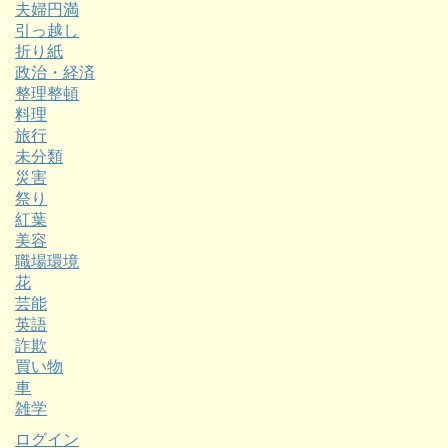
夫婦円満
引っ越し
折り紙
政治・経済
整理整頓
料理
旅行
未分類
災害
祭り
紅葉
美容
職場環境
花
芸能
英語
詐欺
買い物
車
雑学
ログイン