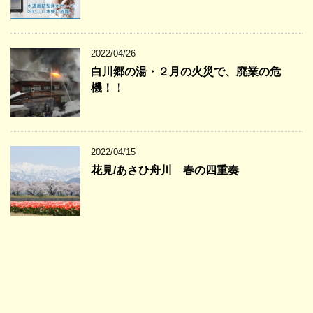
2022/04/26
白川郷の湯・２月の火災で、廃業の危
機！！
2022/04/15
花見/あさひ舟川 春の四重奏