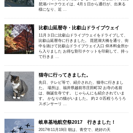
琶湖パークウエイは、4月１日から通行が、出来る
様になり、近 …
比叡山延暦寺・比叡山ドライブウェイ
11月３日に比叡山ドライブウェイをドライブして、
比叡山延暦寺に行きました。 琵琶湖大橋を通り、街
中を抜けて比叡山ドライブウェイ入口 仰木料金所か
ら入りました お得な割引チケットを印刷して、持っ
て行きま …
猫寺に行ってきました。
先日、テレビ等で、紹介された、猫寺に行きまし
た。 場所は、福井県越前市庄田町32 お寺の名前
は、御誕生寺です。 じゃらんにも紹介されていま
す。 かなりの猫がいました。 約２０匹程うろうろ
スポンサーリ …
岐阜基地航空祭2017 行きました！
2017年11月19日 朝は、青空で、絶好の天