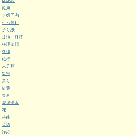
体験談
健康
夫婦円満
引っ越し
折り紙
政治・経済
整理整頓
料理
旅行
未分類
災害
祭り
紅葉
美容
職場環境
花
芸能
英語
詐欺