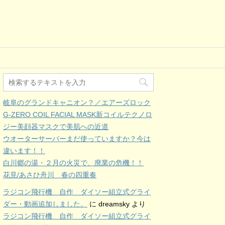
岐阜のグランドキャニオン？／エアーズロック
G-ZERO COIL FACIAL MASK新コイルテクノロ
ジー美顔器マスクで美肌への近道
ウオーターサーバーまだ使っていますか？今は
違います！！
白川郷の湯・２月の火災で、廃業の危機！！
花見/あさひ舟川 春の四重奏
ラジコン飛行機 自作 ダイソー組立式グライ
ダー・動画追加しました。
に
dreamsky
より
ラジコン飛行機 自作 ダイソー組立式グライ