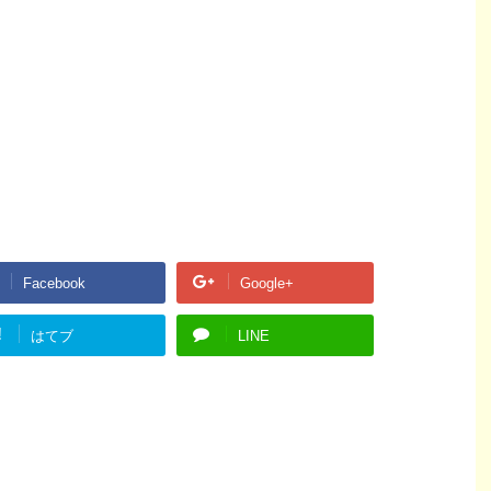
Facebook
Google+
!
はてブ
LINE