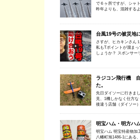
で６ヶ所ですが、シャト
昨年よりも、混雑するよ
台風19号の被災地
さすが、ヒカキンさん１
私もTポイントが溜まっ
しょうか？ スポンサーリン
ラジコン飛行機 
た。
先日ダイソーに行きま
見、1機しかなく仕方な
後違う店舗（ダイソー）
明宝ハム・明方ハ
明宝ハム 明宝特産物加工 
八幡町旭1486-1に