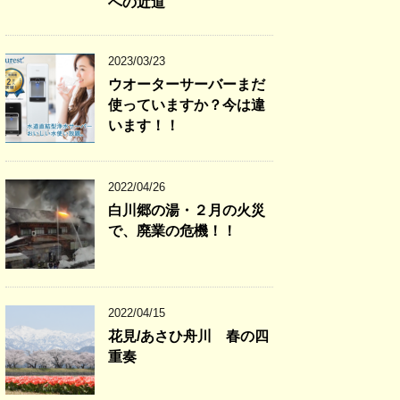
への近道
2023/03/23
ウオーターサーバーまだ
使っていますか？今は違
います！！
2022/04/26
白川郷の湯・２月の火災
で、廃業の危機！！
2022/04/15
花見/あさひ舟川 春の四
重奏