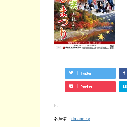
Twitter
B
Pocket
-
執筆者：
dreamsky