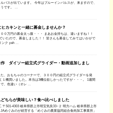
ルバスが出ています。 今年はブルーインパルスが、来ますので、
うです。 …
にヒカキンと一緒に募金しませんか？
００万円の募金太っ腹・・・ まあお金持ちは、違いますね！！
ていたので、募金しました！！ 皆さんも募金してみてはいかがで
ク yah …
自作 ダイソー組立式グライダー・動画追加しまし
した、おもちゃのコーナーで、３００円の組立式グライダーを発
く１機買いました。本当は3機位欲しかったですが・・・。 1週間
で、色違い（オレ …
ムどちらが美味しい？食べ比べしました
〒501-4303 岐阜県郡上市明宝気良33−２ 明方ハム 岐阜県郡上市
ある、JAめぐみのが経営する「めぐみの農業協同組合食肉加工事業所」