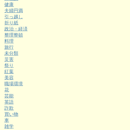
健康
夫婦円満
引っ越し
折り紙
政治・経済
整理整頓
料理
旅行
未分類
災害
祭り
紅葉
美容
職場環境
花
芸能
英語
詐欺
買い物
車
雑学