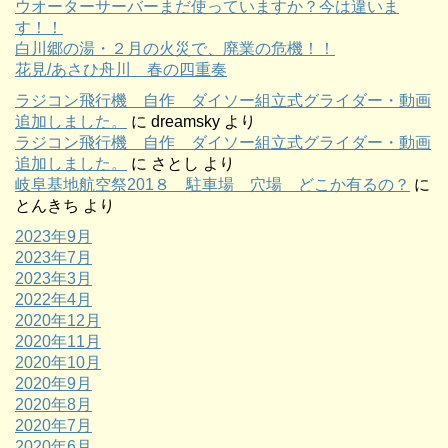
ウオーターサーバーまだ使っていますか？今は違いま
す！！
白川郷の湯・２月の火災で、廃業の危機！！
花見/あさひ舟川 春の四重奏
ラジコン飛行機 自作 ダイソー組立式グライダー・動画
追加しました。
に
dreamsky
より
ラジコン飛行機 自作 ダイソー組立式グライダー・動画
追加しました。
に
さとし
より
岐阜基地航空祭201８ 駐車場 穴場 どこか有るの？
に
とんきち
より
2023年9月
2023年7月
2023年3月
2022年4月
2020年12月
2020年11月
2020年10月
2020年9月
2020年8月
2020年7月
2020年6月