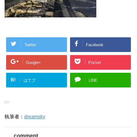
Twitter
Facebook
Google+
Pocket
B!
はてブ
LINE
-
執筆者：
dreamsky
comment