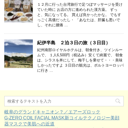
１２月に行った台湾旅行で足つぼマッサージを受け
ていた時に お店の方に進められた漢方薬。 ずっ
と、気になってる。 買えば良かったかな。 でもす
っごく高価だったし・ 「あなたは、肝臓も悪いで
し、それに腰痛 …
紀伊半島 ２泊３日の旅（３日目）
紀州南部ロイヤルホテルは、朝食付き、ツインルー
ムで、 １人6,500円（税込み）安くて綺麗で、 朝食
は、シラスを丼にして、梅干しを乗せて・・・美味
しかったですよ ３日目の観光は、ポルトヨーロッパ
に行き …
岐阜のグランドキャニオン？／エアーズロック
G-ZERO COIL FACIAL MASK新コイルテクノロジー美顔
器マスクで美肌への近道