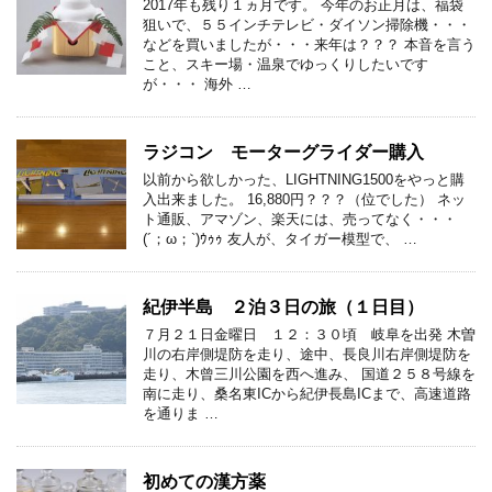
2017年も残り１ヵ月です。 今年のお正月は、福袋
狙いで、５５インチテレビ・ダイソン掃除機・・・
などを買いましたが・・・来年は？？？ 本音を言う
こと、スキー場・温泉でゆっくりしたいです
が・・・ 海外 …
ラジコン モーターグライダー購入
以前から欲しかった、LIGHTNING1500をやっと購
入出来ました。 16,880円？？？（位でした） ネッ
ト通販、アマゾン、楽天には、売ってなく・・・
(´；ω；`)ｳｩｩ 友人が、タイガー模型で、 …
紀伊半島 ２泊３日の旅（１日目）
７月２１日金曜日 １２：３０頃 岐阜を出発 木曽
川の右岸側堤防を走り、途中、長良川右岸側堤防を
走り、木曾三川公園を西へ進み、 国道２５８号線を
南に走り、桑名東ICから紀伊長島ICまで、高速道路
を通りま …
初めての漢方薬