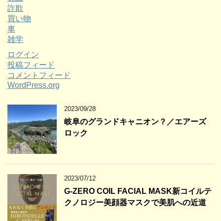
詐欺
買い物
車
雑学
ログイン
投稿フィード
コメントフィード
WordPress.org
2023/09/28
岐阜のグランドキャニオン？／エアーズ
ロック
2023/07/12
G-ZERO COIL FACIAL MASK新コイルテ
クノロジー美顔器マスクで美肌への近道