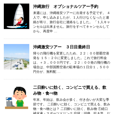
沖縄旅行 オプショナルツアー予約
来週には、沖縄格安ツアーに出発する予定です。 ４
人で、申し込みましたが、１人行けなくなったと連
絡が有り、旅行会社に連絡をしました。 「１人キャ
ンセルは出来ません。旅行をすべてキャンセルして
から、再度申 …
沖縄激安ツアー ３日目最終日
帰りの飛行機を変更したため、２２：００那覇空港
発を １５：２０に変更しました。これで旅行料金
は、＋３，０００円です。 ２２：００発の飛行機の
場合は、中部国際空港の駐車場の１日分１，５００
円分が、無料配 …
二日酔いに効く、コンビニで買える、飲
み物・食べ物
年末、年始は、飲み会が多く、付き合いが大変な季
節です。 二日酔いに効く、コンビニで買える、飲み
物・食べ物とは？ 二日酔いに効く、飲み物 ①経口
補水液・スポーツドリンク 症状：頭痛、吐き気、だ