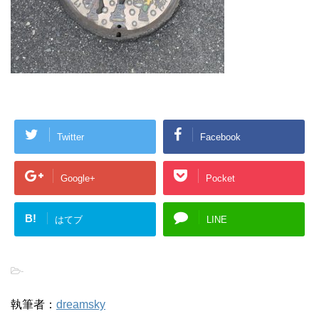
Twitter
Facebook
Google+
Pocket
B!
はてブ
LINE
-
執筆者：
dreamsky