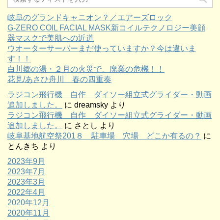
岐阜のグランドキャニオン？／エアーズロック
G-ZERO COIL FACIAL MASK新コイルテクノロジー美顔
器マスクで美肌への近道
ウオーターサーバーまだ使っていますか？今は違いま
す！！
白川郷の湯・２月の火災で、廃業の危機！！
花見/あさひ舟川 春の四重奏
ラジコン飛行機 自作 ダイソー組立式グライダー・動画
追加しました。
に
dreamsky
より
ラジコン飛行機 自作 ダイソー組立式グライダー・動画
追加しました。
に
さとし
より
岐阜基地航空祭201８ 駐車場 穴場 どこか有るの？
に
とんきち
より
2023年9月
2023年7月
2023年3月
2022年4月
2020年12月
2020年11月