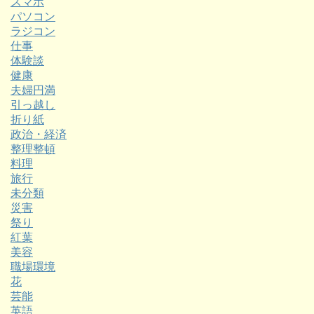
スマホ
パソコン
ラジコン
仕事
体験談
健康
夫婦円満
引っ越し
折り紙
政治・経済
整理整頓
料理
旅行
未分類
災害
祭り
紅葉
美容
職場環境
花
芸能
英語