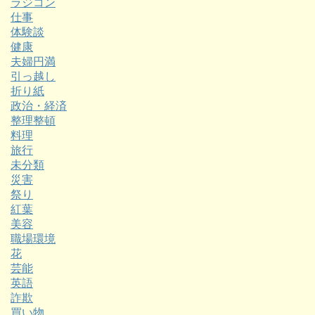
ラジコン
仕事
体験談
健康
夫婦円満
引っ越し
折り紙
政治・経済
整理整頓
料理
旅行
未分類
災害
祭り
紅葉
美容
職場環境
花
芸能
英語
詐欺
買い物