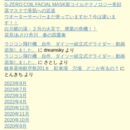
G-ZERO COIL FACIAL MASK新コイルテクノロジー美顔
器マスクで美肌への近道
ウオーターサーバーまだ使っていますか？今は違いま
す！！
白川郷の湯・２月の火災で、廃業の危機！！
花見/あさひ舟川 春の四重奏
ラジコン飛行機 自作 ダイソー組立式グライダー・動画
追加しました。
に
dreamsky
より
ラジコン飛行機 自作 ダイソー組立式グライダー・動画
追加しました。
に
さとし
より
岐阜基地航空祭201８ 駐車場 穴場 どこか有るの？
に
とんきち
より
2023年9月
2023年7月
2023年3月
2022年4月
2020年12月
2020年11月
2020年10月
2020年9月