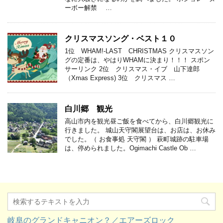
ーボー解禁 …
クリスマスソング・ベスト１０
1位 WHAM!-LAST CHRISTMAS クリスマスソン
グの定番は、やはりWHAMに決まり！！！ スポン
サーリンク 2位 クリスマス・イブ 山下達郎
（Xmas Express) 3位 クリスマス …
白川郷 観光
高山市内を観光昼ご飯を食べてから、白川郷観光に
行きました。 城山天守閣展望台は、お店は、お休み
でした。（ お食事処 天守閣 ） 萩町城跡の駐車場
は、停められました。Ogimachi Castle Ob …
岐阜のグランドキャニオン？／エアーズロック