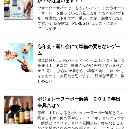
か？今は違います！！
ウオーターサバーは、もう古い？？？ まだウオータ
ーサーバーを使っている方見えますよね？ あのボト
ル、在庫のボトルです。重い、面倒、邪魔ではない
ですか？ 我が家は、PURESTピュレストに変え
て、大変楽 …
忘年会・新年会にて準備の要らないゲー
ム
簡単に盛り上がるパーティーゲーム 忘年会・新年会
を盛り上げる為に、幹事さんが頭を抱えていません
か？ 毎回、少ない予算から、準備の為に、買い出し
をするのは、大変だと思います。 簡単な準備で、楽
しめるパー …
ボジョレーヌーボー解禁 ２０１７年出
来具合は？
毎年１１月になるとボジョレーヌーボー解禁と良く
聞きますが、何の事やら？？？ 「ボジョレーヌーボ
ー解禁とは？？？」という疑問から、毎年なぜこん
なに大騒ぎになるのかを調べました。 ボジョレーヌ