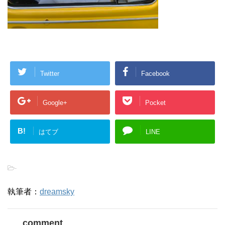
Twitter
Facebook
Google+
Pocket
B!
はてブ
LINE
-
執筆者：
dreamsky
comment