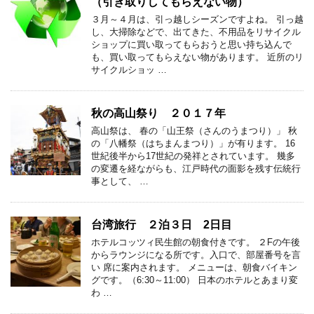
（引き取りしてもらえない物）
３月～４月は、引っ越しシーズンですよね。 引っ越
し、大掃除などで、出てきた、不用品をリサイクル
ショップに買い取ってもらおうと思い持ち込んで
も、買い取ってもらえない物があります。 近所のリ
サイクルショッ …
秋の高山祭り ２０１７年
高山祭は、 春の「山王祭（さんのうまつり）」 秋
の「八幡祭（はちまんまつり）」が有ります。 16
世紀後半から17世紀の発祥とされています。 幾多
の変遷を経ながらも、江戸時代の面影を残す伝統行
事として、 …
台湾旅行 ２泊３日 2日目
ホテルコッツィ民生館の朝食付きです。 ２Fの午後
からラウンジになる所です。入口で、部屋番号を言
い 席に案内されます。 メニューは、朝食バイキン
グです。（6:30～11:00） 日本のホテルとあまり変
わ …