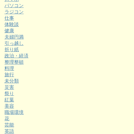
パソコン
ラジコン
仕事
体験談
健康
夫婦円満
引っ越し
折り紙
政治・経済
整理整頓
料理
旅行
未分類
災害
祭り
紅葉
美容
職場環境
花
芸能
英語