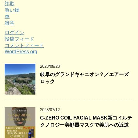
詐欺
買い物
車
雑学
ログイン
投稿フィード
コメントフィード
WordPress.org
2023/09/28
岐阜のグランドキャニオン？／エアーズ
ロック
2023/07/12
G-ZERO COIL FACIAL MASK新コイルテ
クノロジー美顔器マスクで美肌への近道