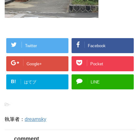
Twitter
Facebook
Google+
Pocket
B!
はてブ
LINE
-
執筆者：
dreamsky
comment