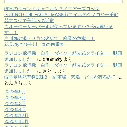
岐阜のグランドキャニオン？／エアーズロック
G-ZERO COIL FACIAL MASK新コイルテクノロジー美顔
器マスクで美肌への近道
ウオーターサーバーまだ使っていますか？今は違いま
す！！
白川郷の湯・２月の火災で、廃業の危機！！
花見/あさひ舟川 春の四重奏
ラジコン飛行機 自作 ダイソー組立式グライダー・動画
追加しました。
に
dreamsky
より
ラジコン飛行機 自作 ダイソー組立式グライダー・動画
追加しました。
に
さとし
より
岐阜基地航空祭201８ 駐車場 穴場 どこか有るの？
に
とんきち
より
2023年9月
2023年7月
2023年3月
2022年4月
2020年12月
2020年11月