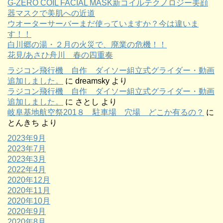
G-ZERO COIL FACIAL MASK新コイルテクノロジー美顔
器マスクで美肌への近道
ウオーターサーバーまだ使っていますか？今は違いま
す！！
白川郷の湯・２月の火災で、廃業の危機！！
花見/あさひ舟川 春の四重奏
ラジコン飛行機 自作 ダイソー組立式グライダー・動画
追加しました。
に
dreamsky
より
ラジコン飛行機 自作 ダイソー組立式グライダー・動画
追加しました。
に
さとし
より
岐阜基地航空祭201８ 駐車場 穴場 どこか有るの？
に
とんきち
より
2023年9月
2023年7月
2023年3月
2022年4月
2020年12月
2020年11月
2020年10月
2020年9月
2020年8月