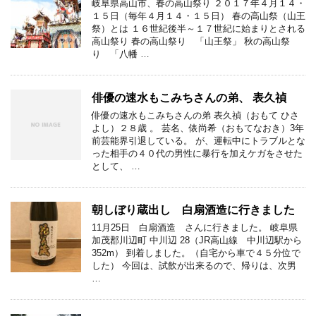
岐阜県高山市、春の高山祭り ２０１７年４月１４・
１５日（毎年４月１４・１５日） 春の高山祭（山王
祭）とは １６世紀後半～１７世紀に始まりとされる
高山祭り 春の高山祭り 「山王祭」 秋の高山祭
り 「八幡 …
俳優の速水もこみちさんの弟、 表久禎
俳優の速水もこみちさんの弟 表久禎（おもて ひさ
よし）２８歳 。 芸名、俵尚希（おもてなおき）3年
前芸能界引退している。 が、運転中にトラブルとな
った相手の４０代の男性に暴行を加えケガをさせた
として、 …
朝しぼり蔵出し 白扇酒造に行きました
11月25日 白扇酒造 さんに行きました。 岐阜県
加茂郡川辺町 中川辺 28（JR高山線 中川辺駅から
352m） 到着しました。（自宅から車で４５分位で
した） 今回は、試飲が出来るので、帰りは、次男
…