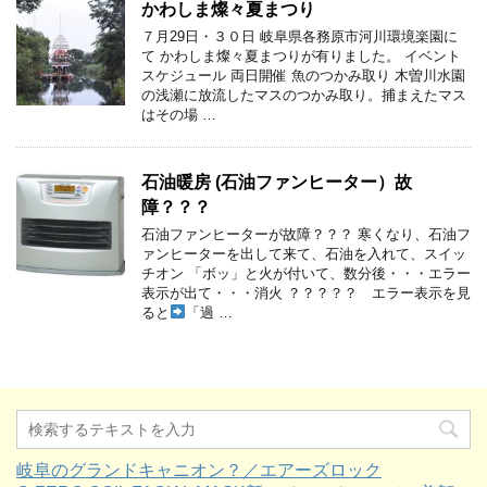
かわしま燦々夏まつり
７月29日・３０日 岐阜県各務原市河川環境楽園に
て かわしま燦々夏まつりが有りました。 イベント
スケジュール 両日開催 魚のつかみ取り 木曽川水園
の浅瀬に放流したマスのつかみ取り。捕まえたマス
はその場 …
石油暖房 (石油ファンヒーター）故
障？？？
石油ファンヒーターが故障？？？ 寒くなり、石油フ
ァンヒーターを出して来て、石油を入れて、スイッ
チオン 「ボッ」と火が付いて、数分後・・・エラー
表示が出て・・・消火 ？？？？？ エラー表示を見
ると
「過 …
岐阜のグランドキャニオン？／エアーズロック