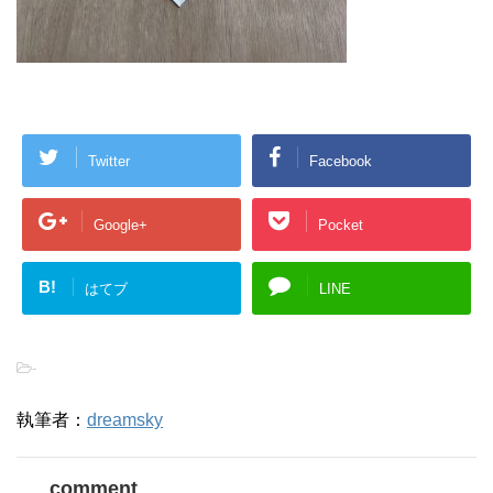
Twitter
Facebook
Google+
Pocket
B!
はてブ
LINE
-
執筆者：
dreamsky
comment