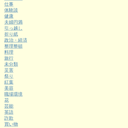
仕事
体験談
健康
夫婦円満
引っ越し
折り紙
政治・経済
整理整頓
料理
旅行
未分類
災害
祭り
紅葉
美容
職場環境
花
芸能
英語
詐欺
買い物