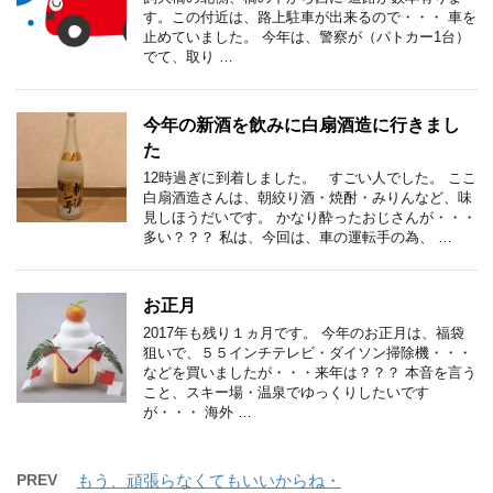
す。この付近は、路上駐車が出来るので・・・ 車を
止めていました。 今年は、警察が（パトカー1台）
でて、取り …
今年の新酒を飲みに白扇酒造に行きまし
た
12時過ぎに到着しました。 すごい人でした。 ここ
白扇酒造さんは、朝絞り酒・焼酎・みりんなど、味
見しほうだいです。 かなり酔ったおじさんが・・・
多い？？？ 私は、今回は、車の運転手の為、 …
お正月
2017年も残り１ヵ月です。 今年のお正月は、福袋
狙いで、５５インチテレビ・ダイソン掃除機・・・
などを買いましたが・・・来年は？？？ 本音を言う
こと、スキー場・温泉でゆっくりしたいです
が・・・ 海外 …
PREV
もう、頑張らなくてもいいからね・