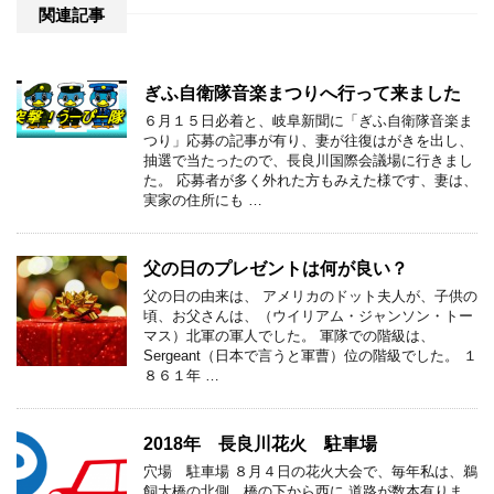
関連記事
ぎふ自衛隊音楽まつりへ行って来ました
６月１５日必着と、岐阜新聞に「ぎふ自衛隊音楽ま
つり」応募の記事が有り、妻が往復はがきを出し、
抽選で当たったので、長良川国際会議場に行きまし
た。 応募者が多く外れた方もみえた様です、妻は、
実家の住所にも …
父の日のプレゼントは何が良い？
父の日の由来は、 アメリカのドット夫人が、子供の
頃、お父さんは、（ウイリアム・ジャンソン・トー
マス）北軍の軍人でした。 軍隊での階級は、
Sergeant（日本で言うと軍曹）位の階級でした。 １
８６１年 …
2018年 長良川花火 駐車場
穴場 駐車場 ８月４日の花火大会で、毎年私は、鵜
飼大橋の北側、橋の下から西に 道路が数本有りま