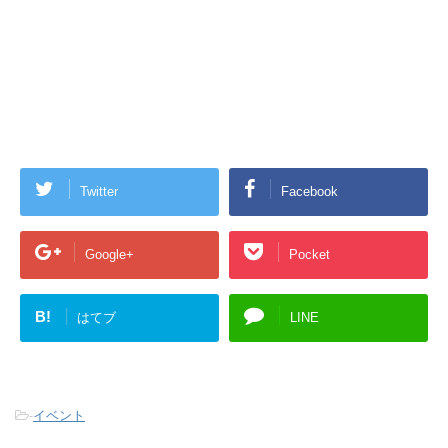
Twitter
Facebook
Google+
Pocket
B!
はてブ
LINE
-
イベント