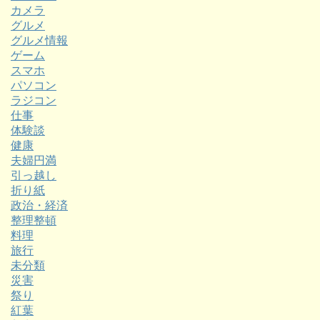
カメラ
グルメ
グルメ情報
ゲーム
スマホ
パソコン
ラジコン
仕事
体験談
健康
夫婦円満
引っ越し
折り紙
政治・経済
整理整頓
料理
旅行
未分類
災害
祭り
紅葉