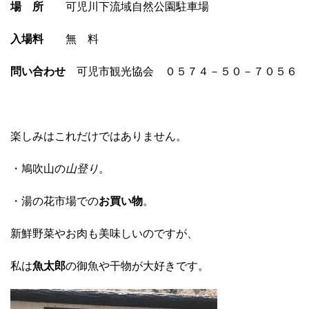
場 所
可児川下流域自然公園駐車場
入場料
無 料
問い合わせ
可児市観光協会 ０５７４－５０－７０５６
楽しみはこれだけではありません。
・鳩吹山の
山登り
。
・湯の花市場での
お買い物
。
新鮮野菜やお肉も美味しいのですが、
私は
魚太郎
の御魚や干物が大好きです。