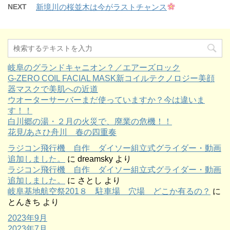
NEXT
新境川の桜並木は今がラストチャンス
岐阜のグランドキャニオン？／エアーズロック
G-ZERO COIL FACIAL MASK新コイルテクノロジー美顔
器マスクで美肌への近道
ウオーターサーバーまだ使っていますか？今は違いま
す！！
白川郷の湯・２月の火災で、廃業の危機！！
花見/あさひ舟川 春の四重奏
ラジコン飛行機 自作 ダイソー組立式グライダー・動画
追加しました。
に
dreamsky
より
ラジコン飛行機 自作 ダイソー組立式グライダー・動画
追加しました。
に
さとし
より
岐阜基地航空祭201８ 駐車場 穴場 どこか有るの？
に
とんきち
より
2023年9月
2023年7月