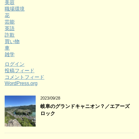
美容
職場環境
花
芸能
英語
詐欺
買い物
車
雑学
ログイン
投稿フィード
コメントフィード
WordPress.org
2023/09/28
岐阜のグランドキャニオン？／エアーズ
ロック