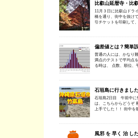
比叡山延暦寺・比
11月３日に比叡山ドラ
橋を通り、街中を抜けて
引チケットを印刷して、
偏差値とは？簡単
普通の人には、かなり難
満点のテストで平均点を
る時は、 点数、順位、
石垣島に行きました
石垣島2日目 午前中に
は、こちらからどうぞ 
上手でした！！ 街中を
風邪 を 早く 治 し