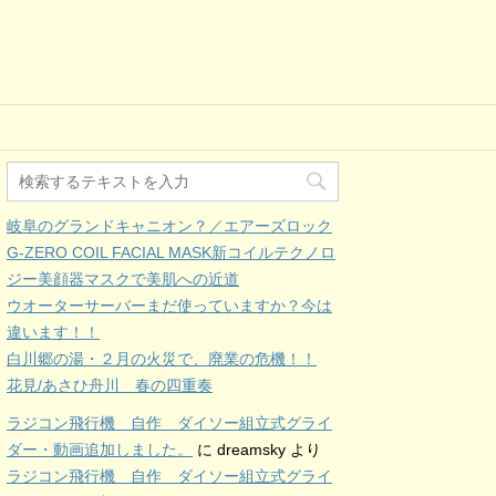
岐阜のグランドキャニオン？／エアーズロック
G-ZERO COIL FACIAL MASK新コイルテクノロ
ジー美顔器マスクで美肌への近道
ウオーターサーバーまだ使っていますか？今は
違います！！
白川郷の湯・２月の火災で、廃業の危機！！
花見/あさひ舟川 春の四重奏
ラジコン飛行機 自作 ダイソー組立式グライ
ダー・動画追加しました。
に
dreamsky
より
ラジコン飛行機 自作 ダイソー組立式グライ