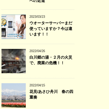
への近道
2023/03/23
ウオーターサーバーまだ
使っていますか？今は違
います！！
2022/04/26
白川郷の湯・２月の火災
で、廃業の危機！！
2022/04/15
花見/あさひ舟川 春の四
重奏