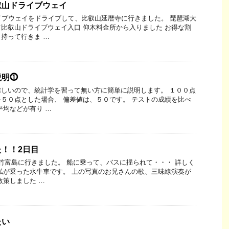
叡山ドライブウェイ
イブウェイをドライブして、比叡山延暦寺に行きました。 琵琶湖大
比叡山ドライブウェイ入口 仰木料金所から入りました お得な割
持って行きま …
説明⓵
しいので、統計学を習って無い方に簡単に説明します。 １００点
５０点とした場合、 偏差値は、５０です。 テストの成績を比べ
平均などが有り …
！！2日目
竹富島に行きました。 船に乗って、バスに揺られて・・・ 詳しく
私が乗った水牛車です。 上の写真のお兄さんの歌、三味線演奏が
散策しました …
たい