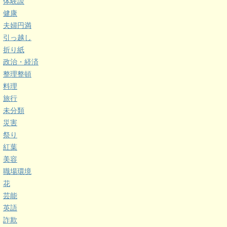
体験談
健康
夫婦円満
引っ越し
折り紙
政治・経済
整理整頓
料理
旅行
未分類
災害
祭り
紅葉
美容
職場環境
花
芸能
英語
詐欺