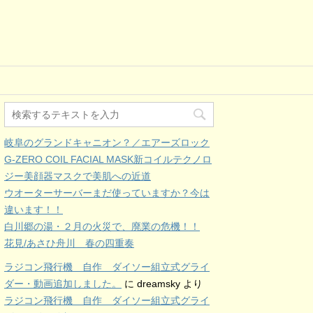
岐阜のグランドキャニオン？／エアーズロック
G-ZERO COIL FACIAL MASK新コイルテクノロ
ジー美顔器マスクで美肌への近道
ウオーターサーバーまだ使っていますか？今は
違います！！
白川郷の湯・２月の火災で、廃業の危機！！
花見/あさひ舟川 春の四重奏
ラジコン飛行機 自作 ダイソー組立式グライ
ダー・動画追加しました。
に
dreamsky
より
ラジコン飛行機 自作 ダイソー組立式グライ