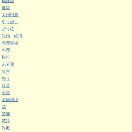
体験談
健康
夫婦円満
引っ越し
折り紙
政治・経済
整理整頓
料理
旅行
未分類
災害
祭り
紅葉
美容
職場環境
花
芸能
英語
詐欺