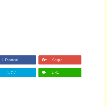
Facebook
Google+
!
はてブ
LINE