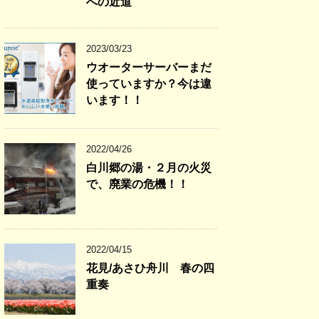
への近道
2023/03/23
ウオーターサーバーまだ
使っていますか？今は違
います！！
2022/04/26
白川郷の湯・２月の火災
で、廃業の危機！！
2022/04/15
花見/あさひ舟川 春の四
重奏